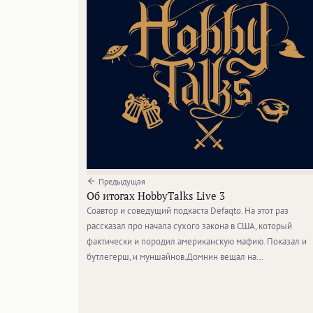
Предыдущая
Об итогах HobbyTalks Live 3
Соавтор и соведущий подкаста Defaqto. На этот раз
рассказал про начала сухого закона в США, который
фактически и породил американскую мафию. Показал и
бутлегерш, и муншайнов.Домнин вещал на…