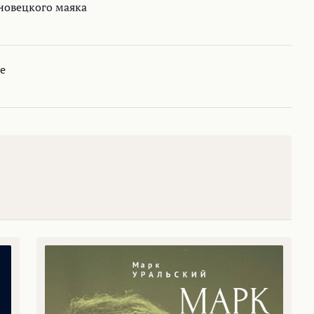
новецкого маяка
е