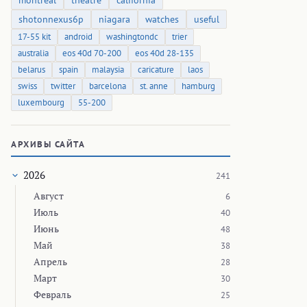
montreal
theatre
california
shotonnexus6p
niagara
watches
useful
17-55 kit
android
washingtondc
trier
australia
eos 40d 70-200
eos 40d 28-135
belarus
spain
malaysia
caricature
laos
swiss
twitter
barcelona
st. anne
hamburg
luxembourg
55-200
АРХИВЫ САЙТА
2026
241
Август
6
Июль
40
Июнь
48
Май
38
Апрель
28
Март
30
Февраль
25