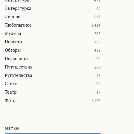
471
Литературка
42
Личное
647
Любопытное
1 414
Музыка
208
Новости
135
Обзоры
423
Пословицы
26
Путешествия
260
Ругательства
27
Стихи
75
Театр
17
Фото
1 160
МЕТКИ