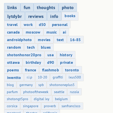
links
fun
thoughts
photo
books
lytdybr
reviews
info
travel
work
d50
personal
canada
moscow
music
ai
androidphoto
movies
text
16-85
random
tech
blues
shotonhonor20pro
usa
history
ottawa
birthday
d90
private
poems
france
flashmob
toronto
iwentto
r.i.p
10-20
graffiti
ixus500
blog
germany
spb
shotononeplus5
parfum
photooftheweek
seattle
russia
shotongt5pro
digital ixy
belgium
corsica
singapore
proverb
sanfrancisco