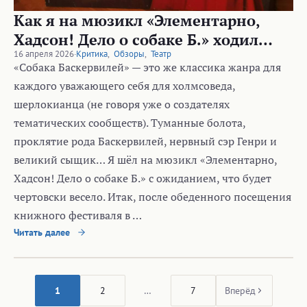
Как я на мюзикл «Элементарно,
Хадсон! Дело о собаке Б.» ходил…
16 апреля 2026
·
Критика
,
Обзоры
,
Театр
«Собака Баскервилей» — это же классика жанра для
каждого уважающего себя для холмсоведа,
шерлокианца (не говоря уже о создателях
тематических сообществ). Туманные болота,
проклятие рода Баскервилей, нервный сэр Генри и
великий сыщик… Я шёл на мюзикл «Элементарно,
Хадсон! Дело о собаке Б.» с ожиданием, что будет
чертовски весело. Итак, после обеденного посещения
книжного фестиваля в …
Читать далее
1
2
…
7
Вперёд