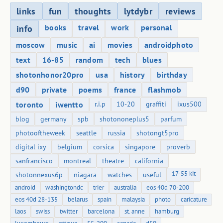
links
fun
thoughts
lytdybr
reviews
books
travel
work
personal
info
moscow
music
ai
movies
androidphoto
text
16-85
random
tech
blues
shotonhonor20pro
usa
history
birthday
d90
private
poems
france
flashmob
toronto
iwentto
r.i.p
10-20
graffiti
ixus500
blog
germany
spb
shotononeplus5
parfum
photooftheweek
seattle
russia
shotongt5pro
digital ixy
belgium
corsica
singapore
proverb
sanfrancisco
montreal
theatre
california
17-55 kit
shotonnexus6p
niagara
watches
useful
android
washingtondc
trier
australia
eos 40d 70-200
eos 40d 28-135
belarus
spain
malaysia
photo
caricature
laos
swiss
twitter
barcelona
st. anne
hamburg