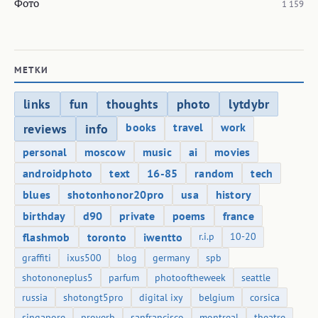
Фото
1 159
МЕТКИ
links
fun
thoughts
photo
lytdybr
books
travel
work
reviews
info
personal
moscow
music
ai
movies
androidphoto
text
16-85
random
tech
blues
shotonhonor20pro
usa
history
birthday
d90
private
poems
france
flashmob
toronto
iwentto
r.i.p
10-20
graffiti
ixus500
blog
germany
spb
shotononeplus5
parfum
photooftheweek
seattle
russia
shotongt5pro
digital ixy
belgium
corsica
singapore
proverb
sanfrancisco
montreal
theatre