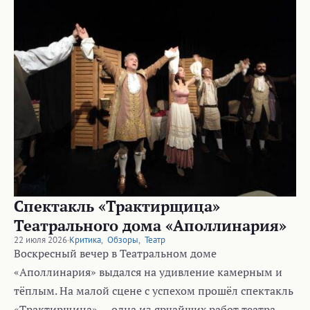
Спектакль «Трактирщица»
Театрального дома «Аполлинария»
22 июля 2026
·
Критика
,
Обзоры
,
Театр
Воскресный вечер в Театральном доме
«Аполлинария» выдался на удивление камерным и
тёплым. На малой сцене с успехом прошёл спектакль
«Трактирщица» — одна из ярчайших работ театра