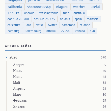
california
shotonnexus6p
niagara
watches
useful
17-55 kit
android
washingtondc
trier
australia
eos 40d 70-200
eos 40d 28-135
belarus
spain
malaysia
caricature
laos
swiss
twitter
barcelona
st. anne
hamburg
luxembourg
ottawa
55-200
canada
d50
АРХИВЫ САЙТА
2026
240
Август
5
Июль
40
Июнь
48
Май
38
Апрель
28
Март
30
Февраль
25
Январь
26