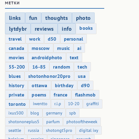
МЕТКИ
links
fun
thoughts
photo
books
lytdybr
reviews
info
travel
work
d50
personal
canada
moscow
music
ai
movies
androidphoto
text
55-200
16-85
random
tech
blues
shotonhonor20pro
usa
history
ottawa
birthday
d90
private
poems
france
flashmob
toronto
iwentto
r.i.p
10-20
graffiti
ixus500
blog
germany
spb
shotononeplus5
parfum
photooftheweek
seattle
russia
shotongt5pro
digital ixy