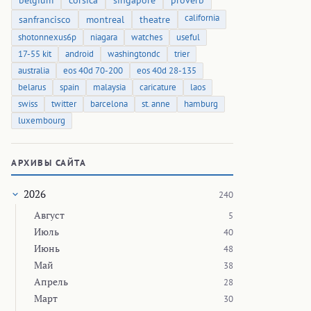
belgium
corsica
singapore
proverb
california
sanfrancisco
montreal
theatre
shotonnexus6p
niagara
watches
useful
17-55 kit
android
washingtondc
trier
australia
eos 40d 70-200
eos 40d 28-135
belarus
spain
malaysia
caricature
laos
swiss
twitter
barcelona
st. anne
hamburg
luxembourg
АРХИВЫ САЙТА
2026
240
Август
5
Июль
40
Июнь
48
Май
38
Апрель
28
Март
30