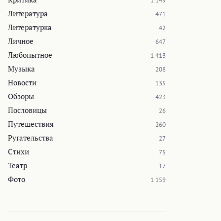
1 149
Литература
471
Литературка
42
Личное
647
Любопытное
1 413
Музыка
208
Новости
135
Обзоры
423
Пословицы
26
Путешествия
260
Ругательства
27
Стихи
75
Театр
17
Фото
1 159