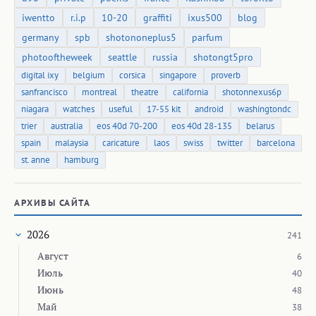
iwentto
r.i.p
10-20
graffiti
ixus500
blog
germany
spb
shotononeplus5
parfum
photooftheweek
seattle
russia
shotongt5pro
digital ixy
belgium
corsica
singapore
proverb
sanfrancisco
montreal
theatre
california
shotonnexus6p
niagara
watches
useful
17-55 kit
android
washingtondc
trier
australia
eos 40d 70-200
eos 40d 28-135
belarus
spain
malaysia
caricature
laos
swiss
twitter
barcelona
st. anne
hamburg
АРХИВЫ САЙТА
2026
241
Август
6
Июль
40
Июнь
48
Май
38