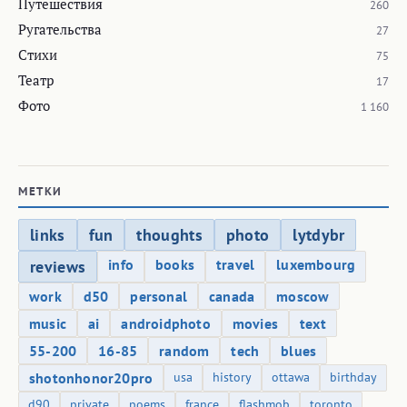
Путешествия
260
Ругательства
27
Стихи
75
Театр
17
Фото
1 160
МЕТКИ
links
fun
thoughts
photo
lytdybr
info
books
travel
luxembourg
reviews
work
d50
personal
canada
moscow
music
ai
androidphoto
movies
text
55-200
16-85
random
tech
blues
shotonhonor20pro
usa
history
ottawa
birthday
d90
private
poems
france
flashmob
toronto