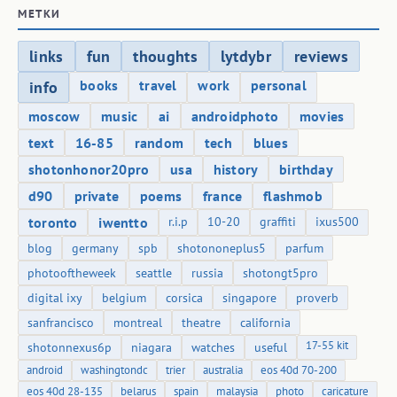
МЕТКИ
links
fun
thoughts
lytdybr
reviews
books
travel
work
personal
info
moscow
music
ai
androidphoto
movies
text
16-85
random
tech
blues
shotonhonor20pro
usa
history
birthday
d90
private
poems
france
flashmob
toronto
iwentto
r.i.p
10-20
graffiti
ixus500
blog
germany
spb
shotononeplus5
parfum
photooftheweek
seattle
russia
shotongt5pro
digital ixy
belgium
corsica
singapore
proverb
sanfrancisco
montreal
theatre
california
17-55 kit
shotonnexus6p
niagara
watches
useful
android
washingtondc
trier
australia
eos 40d 70-200
eos 40d 28-135
belarus
spain
malaysia
photo
caricature