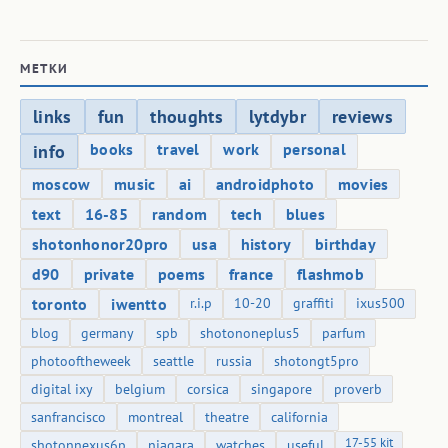
МЕТКИ
links
fun
thoughts
lytdybr
reviews
books
travel
work
personal
info
moscow
music
ai
androidphoto
movies
text
16-85
random
tech
blues
shotonhonor20pro
usa
history
birthday
d90
private
poems
france
flashmob
toronto
iwentto
r.i.p
10-20
graffiti
ixus500
blog
germany
spb
shotononeplus5
parfum
photooftheweek
seattle
russia
shotongt5pro
digital ixy
belgium
corsica
singapore
proverb
sanfrancisco
montreal
theatre
california
17-55 kit
shotonnexus6p
niagara
watches
useful