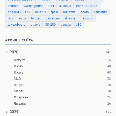
android
washingtondc
trier
australia
eos 40d 70-200
eos 40d 28-135
belarus
spain
malaysia
photo
caricature
laos
swiss
twitter
barcelona
st. anne
hamburg
luxembourg
ottawa
55-200
canada
d50
АРХИВЫ САЙТА
2026
241
Август
6
Июль
40
Июнь
48
Май
38
Апрель
28
Март
30
Февраль
25
Январь
26
2025
433