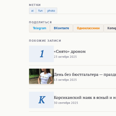
МЕТКИ
ai
fun
photo
ПОДЕЛИТЬСЯ
Telegram
ВКонтакте
Одноклассники
Копир
ПОХОЖИЕ ЗАПИСИ
1
«Снято» дроном
23 октября 2025
День без бюстгальтера — празд
13 октября 2025
К
Корсиканский маяк в ясный и н
30 сентября 2025