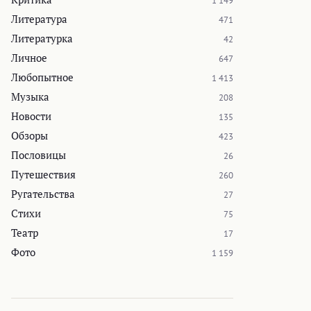
1 149
Литература
471
Литературка
42
Личное
647
Любопытное
1 413
Музыка
208
Новости
135
Обзоры
423
Пословицы
26
Путешествия
260
Ругательства
27
Стихи
75
Театр
17
Фото
1 159