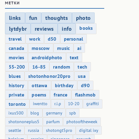
МЕТКИ
links
fun
thoughts
photo
books
lytdybr
reviews
info
travel
work
d50
personal
canada
moscow
music
ai
movies
androidphoto
text
55-200
16-85
random
tech
blues
shotonhonor20pro
usa
history
ottawa
birthday
d90
private
poems
france
flashmob
toronto
iwentto
r.i.p
10-20
graffiti
ixus500
blog
germany
spb
shotononeplus5
parfum
photooftheweek
seattle
russia
shotongt5pro
digital ixy