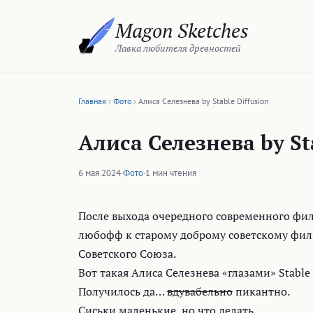
Перейти
Magon Sketches
к
содержимому
Лавка любителя древностей
Главная
Фото
Алиса Селезнева by Stable Diffusion
Алиса Селезнева by St
6 мая 2024
·
Фото
·
1 мин чтения
После выхода очередного современного фи
любофф к старому доброму советскому фил
Советского Союза.
Вот такая Алиса Селезнева «глазами» Stable 
Получилось да…
вдувабельно
пикантно.
Сиськи маленькие, но что делать…