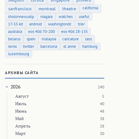
belgium
corsica
singapore
proverb
california
sanfrancisco
montreal
theatre
shotonnexus6p
niagara
watches
useful
17-55 kit
android
washingtondc
trier
australia
eos 40d 70-200
eos 40d 28-135
belarus
spain
malaysia
caricature
laos
swiss
twitter
barcelona
st. anne
hamburg
luxembourg
АРХИВЫ САЙТА
2026
240
Август
5
Июль
40
Июнь
48
Май
38
Апрель
28
Март
30