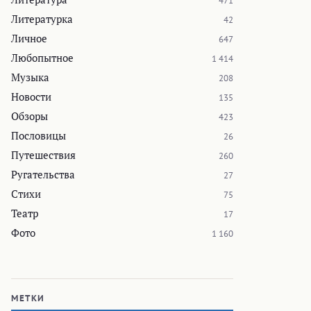
471
Литературка
42
Личное
647
Любопытное
1 414
Музыка
208
Новости
135
Обзоры
423
Пословицы
26
Путешествия
260
Ругательства
27
Стихи
75
Театр
17
Фото
1 160
МЕТКИ