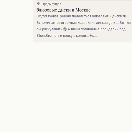
Предыдущая
блюзовые диски в Москве
Эх, тут tyoma решил поделиться блюзовыми дисками.
Вспоминается огромная коллекция дисков gbiz … Вот ког
бы раскулачить 🙂 А наши полночные посиделки под
BluesBrothers и водку с колой… Эх…