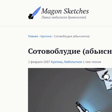
Перейти
Magon Sketches
к
содержимому
Лавка любителя древностей
Главная
Критика
Сотовоблудие (абьиснялка)
Сотовоблудие (абьисн
2 февраля 2007
·
Критика
,
Любопытное
·
1 мин чтения