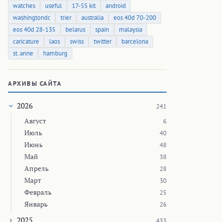
watches
useful
17-55 kit
android
washingtondc
trier
australia
eos 40d 70-200
eos 40d 28-135
belarus
spain
malaysia
caricature
laos
swiss
twitter
barcelona
st. anne
hamburg
АРХИВЫ САЙТА
2026
241
Август
6
Июль
40
Июнь
48
Май
38
Апрель
28
Март
30
Февраль
25
Январь
26
2025
433