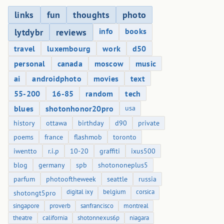
links
fun
thoughts
photo
info
books
lytdybr
reviews
travel
luxembourg
work
d50
personal
canada
moscow
music
ai
androidphoto
movies
text
55-200
16-85
random
tech
blues
shotonhonor20pro
usa
history
ottawa
birthday
d90
private
poems
france
flashmob
toronto
iwentto
r.i.p
10-20
graffiti
ixus500
blog
germany
spb
shotononeplus5
parfum
photooftheweek
seattle
russia
digital ixy
belgium
corsica
shotongt5pro
singapore
proverb
sanfrancisco
montreal
theatre
california
shotonnexus6p
niagara