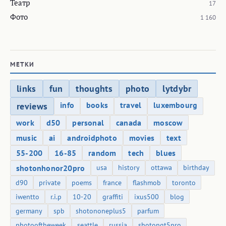
Театр
17
Фото
1 160
МЕТКИ
links
fun
thoughts
photo
lytdybr
info
books
travel
luxembourg
reviews
work
d50
personal
canada
moscow
music
ai
androidphoto
movies
text
55-200
16-85
random
tech
blues
shotonhonor20pro
usa
history
ottawa
birthday
d90
private
poems
france
flashmob
toronto
iwentto
r.i.p
10-20
graffiti
ixus500
blog
germany
spb
shotononeplus5
parfum
photooftheweek
seattle
russia
shotongt5pro