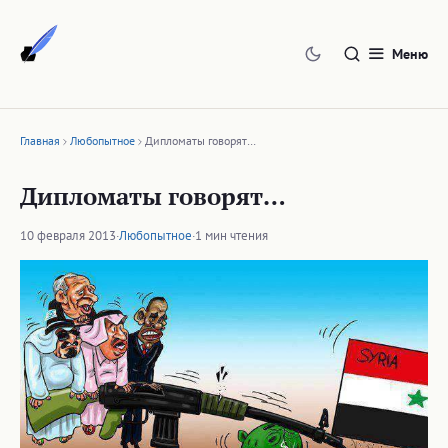
Перейти
к
Меню
содержимому
Главная
Любопытное
Дипломаты говорят…
Дипломаты говорят…
10 февраля 2013
·
Любопытное
·
1 мин чтения