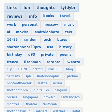
links
fun
thoughts
lytdybr
books
travel
reviews
info
work
personal
moscow
music
ai
movies
androidphoto
text
16-85
random
tech
blues
shotonhonor20pro
usa
history
birthday
d90
private
poems
france
flashmob
toronto
iwentto
r.i.p
10-20
graffiti
ixus500
blog
germany
spb
shotononeplus5
parfum
photooftheweek
seattle
russia
shotongt5pro
digital ixy
belgium
corsica
singapore
proverb
sanfrancisco
montreal
theatre
california
shotonnexus6p
niagara
watches
useful