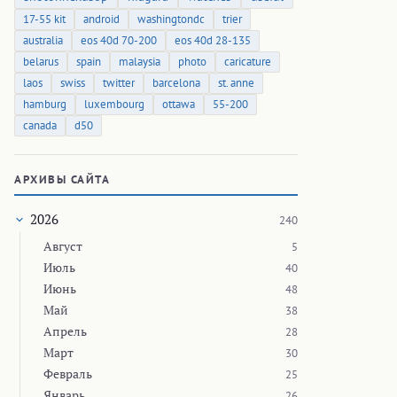
17-55 kit
android
washingtondc
trier
australia
eos 40d 70-200
eos 40d 28-135
belarus
spain
malaysia
photo
caricature
laos
swiss
twitter
barcelona
st. anne
hamburg
luxembourg
ottawa
55-200
canada
d50
АРХИВЫ САЙТА
2026
240
Август
5
Июль
40
Июнь
48
Май
38
Апрель
28
Март
30
Февраль
25
Январь
26