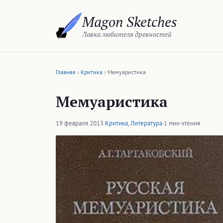
Перейти
Magon Sketches
к
содержимому
Лавка любителя древностей
Главная
Критика
Мемуаристика
Мемуаристика
19 февраля 2013
·
Критика
,
Литература
·
1 мин чтения