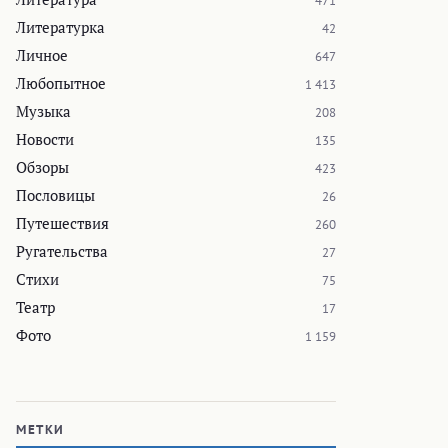
471
Литературка
42
Личное
647
Любопытное
1 413
Музыка
208
Новости
135
Обзоры
423
Пословицы
26
Путешествия
260
Ругательства
27
Стихи
75
Театр
17
Фото
1 159
МЕТКИ