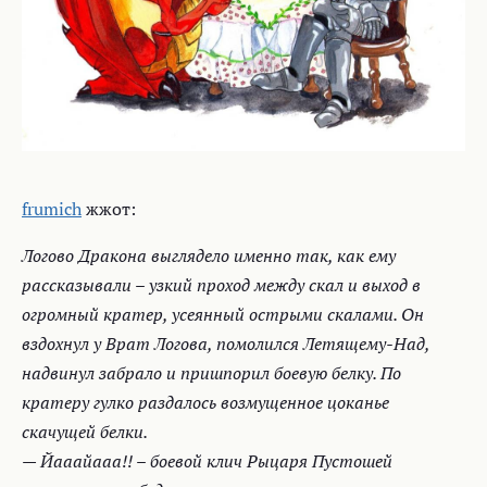
frumich
жжот:
Логово Дракона выглядело именно так, как ему
рассказывали – узкий проход между скал и выход в
огромный кратер, усеянный острыми скалами. Он
вздохнул у Врат Логова, помолился Летящему-Над,
надвинул забрало и пришпорил боевую белку. По
кратеру гулко раздалось возмущенное цоканье
скачущей белки.
— Йааайааа!! – боевой клич Рыцаря Пустошей