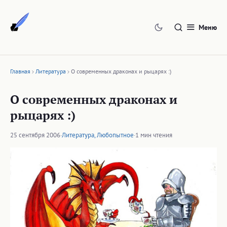
Перейти
к
Меню
содержимому
Главная
Литература
О современных драконах и рыцарях :)
О современных драконах и
рыцарях :)
25 сентября 2006
·
Литература
,
Любопытное
·
1 мин чтения