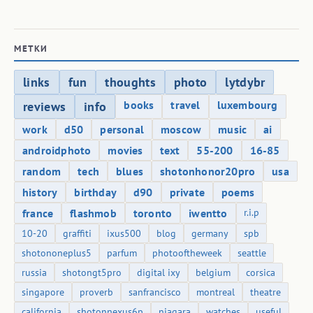
МЕТКИ
links
fun
thoughts
photo
lytdybr
books
travel
luxembourg
reviews
info
work
d50
personal
moscow
music
ai
androidphoto
movies
text
55-200
16-85
random
tech
blues
shotonhonor20pro
usa
history
birthday
d90
private
poems
france
flashmob
toronto
iwentto
r.i.p
10-20
graffiti
ixus500
blog
germany
spb
shotononeplus5
parfum
photooftheweek
seattle
russia
shotongt5pro
digital ixy
belgium
corsica
singapore
proverb
sanfrancisco
montreal
theatre
california
shotonnexus6p
niagara
watches
useful