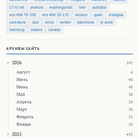
17-55 kit
android
washingtondc
trier
australia
eos 40d 70-200
eos 40d 28-135
belarus
spain
malaysia
caricature
laos
swiss
twitter
barcelona
st. anne
hamburg
ottawa
canada
АРХИВЫ САЙТА
2026
241
Август
6
Июль
40
Июнь
48
Май
38
Апрель
28
Март
30
Февраль
25
Январь
26
2025
433