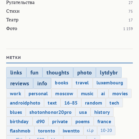
Ругательства
27
Стихи
75
Театр
17
Фото
1 159
МЕТКИ
links
fun
thoughts
photo
lytdybr
books
travel
luxembourg
reviews
info
work
personal
moscow
music
ai
movies
androidphoto
text
16-85
random
tech
blues
shotonhonor20pro
usa
history
birthday
d90
private
poems
france
flashmob
toronto
iwentto
r.i.p
10-20