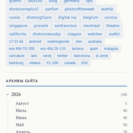
graffiti
ixus500
blog
germany
spb
shotononeplus5
parfum
photooftheweek
seattle
russia
shotongt5pro
digital ixy
belgium
corsica
singapore
proverb
sanfrancisco
montreal
theatre
california
shotonnexus6p
niagara
watches
useful
17-55 kit
android
washingtondc
trier
australia
eos 40d 70-200
eos 40d 28-135
belarus
spain
malaysia
caricature
laos
swiss
twitter
barcelona
st. anne
hamburg
ottawa
55-200
canada
d50
АРХИВЫ САЙТА
2026
240
Август
5
Июль
40
Июнь
48
Май
38
Апрель
28