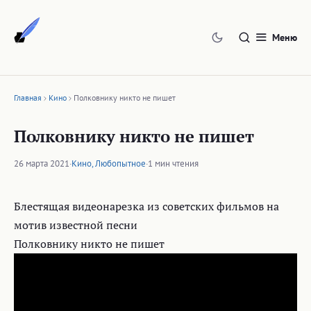
Перейти
к
Меню
содержимому
Главная
Кино
Полковнику никто не пишет
Полковнику никто не пишет
26 марта 2021
·
Кино
,
Любопытное
·
1 мин чтения
Блестящая видеонарезка из советских фильмов на
мотив известной песни
Полковнику никто не пишет