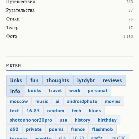
Путешествия
260
Ругательства
27
Стихи
75
Театр
17
Фото
1 160
МЕТКИ
links
fun
thoughts
lytdybr
reviews
books
travel
work
personal
info
moscow
music
ai
androidphoto
movies
text
16-85
random
tech
blues
shotonhonor20pro
usa
history
birthday
d90
private
poems
france
flashmob
toronto
iwentto
r.i.p
10-20
graffiti
ixus500