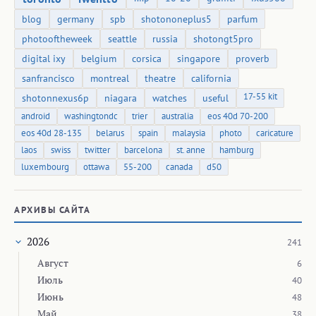
blog
germany
spb
shotononeplus5
parfum
photooftheweek
seattle
russia
shotongt5pro
digital ixy
belgium
corsica
singapore
proverb
sanfrancisco
montreal
theatre
california
17-55 kit
shotonnexus6p
niagara
watches
useful
android
washingtondc
trier
australia
eos 40d 70-200
eos 40d 28-135
belarus
spain
malaysia
photo
caricature
laos
swiss
twitter
barcelona
st. anne
hamburg
luxembourg
ottawa
55-200
canada
d50
АРХИВЫ САЙТА
2026
241
Август
6
Июль
40
Июнь
48
Май
38