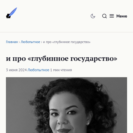
Перейти
к
Меню
содержимому
Главная
Любопытное
и про «глубинное государство»
и про «глубинное государство»
3 июня 2024
·
Любопытное
·
1 мин чтения