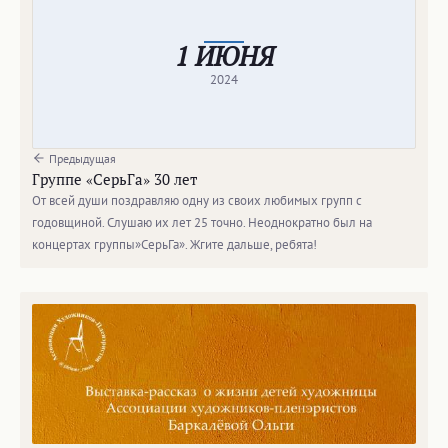
1 ИЮНЯ
2024
Предыдущая
Группе «СерьГа» 30 лет
От всей души поздравляю одну из своих любимых групп с
годовщиной. Слушаю их лет 25 точно. Неоднократно был на
концертах группы»СерьГа». Жгите дальше, ребята!