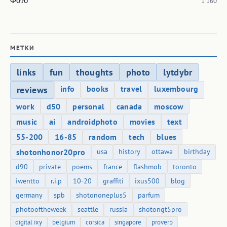
1 160
МЕТКИ
links
fun
thoughts
photo
lytdybr
info
books
travel
luxembourg
reviews
work
d50
personal
canada
moscow
music
ai
androidphoto
movies
text
55-200
16-85
random
tech
blues
shotonhonor20pro
usa
history
ottawa
birthday
d90
private
poems
france
flashmob
toronto
iwentto
r.i.p
10-20
graffiti
ixus500
blog
germany
spb
shotononeplus5
parfum
photooftheweek
seattle
russia
shotongt5pro
digital ixy
belgium
corsica
singapore
proverb