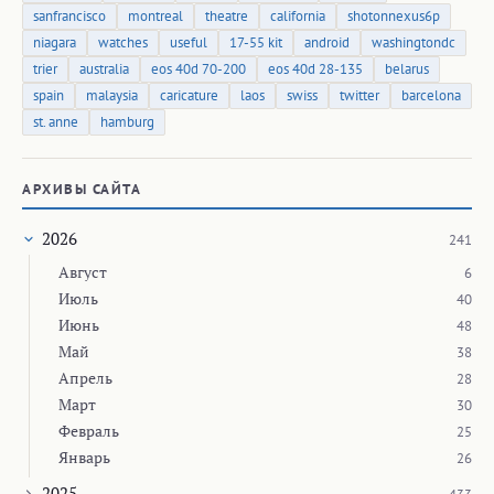
sanfrancisco
montreal
theatre
california
shotonnexus6p
niagara
watches
useful
17-55 kit
android
washingtondc
trier
australia
eos 40d 70-200
eos 40d 28-135
belarus
spain
malaysia
caricature
laos
swiss
twitter
barcelona
st. anne
hamburg
АРХИВЫ САЙТА
2026
241
Август
6
Июль
40
Июнь
48
Май
38
Апрель
28
Март
30
Февраль
25
Январь
26
2025