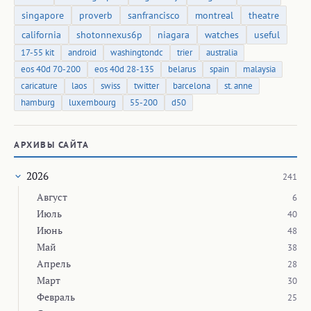
singapore
proverb
sanfrancisco
montreal
theatre
california
shotonnexus6p
niagara
watches
useful
17-55 kit
android
washingtondc
trier
australia
eos 40d 70-200
eos 40d 28-135
belarus
spain
malaysia
caricature
laos
swiss
twitter
barcelona
st. anne
hamburg
luxembourg
55-200
d50
АРХИВЫ САЙТА
2026
241
Август
6
Июль
40
Июнь
48
Май
38
Апрель
28
Март
30
Февраль
25