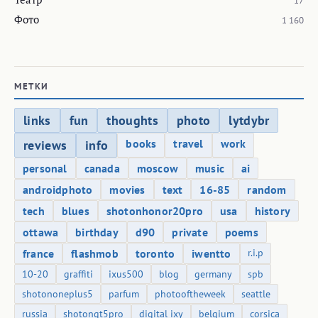
17
Фото
1 160
МЕТКИ
links
fun
thoughts
photo
lytdybr
books
travel
work
reviews
info
personal
canada
moscow
music
ai
androidphoto
movies
text
16-85
random
tech
blues
shotonhonor20pro
usa
history
ottawa
birthday
d90
private
poems
france
flashmob
toronto
iwentto
r.i.p
10-20
graffiti
ixus500
blog
germany
spb
shotononeplus5
parfum
photooftheweek
seattle
russia
shotongt5pro
digital ixy
belgium
corsica