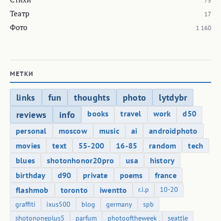
75
Театр
17
Фото
1 160
МЕТКИ
links
fun
thoughts
photo
lytdybr
books
travel
work
d50
reviews
info
personal
moscow
music
ai
androidphoto
movies
text
55-200
16-85
random
tech
blues
shotonhonor20pro
usa
history
birthday
d90
private
poems
france
flashmob
toronto
iwentto
r.i.p
10-20
graffiti
ixus500
blog
germany
spb
shotononeplus5
parfum
photooftheweek
seattle