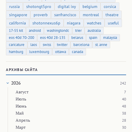
russia
shotongt5pro
digital ixy
belgium
corsica
singapore
proverb
sanfrancisco
montreal
theatre
california
shotonnexus6p
niagara
watches
useful
17-55 kit
android
washingtondc
trier
australia
eos 40d 70-200
eos 40d 28-135
belarus
spain
malaysia
caricature
laos
swiss
twitter
barcelona
st. anne
hamburg
luxembourg
ottawa
canada
АРХИВЫ САЙТА
2026
242
Август
7
Июль
40
Июнь
48
Май
38
Апрель
28
Март
30