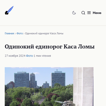
Перейти
к
Меню
содержимому
Главная
Фото
Одинокий единорог Каса Ломы
Одинокий единорог Каса Ломы
27 ноября 2024
·
Фото
·
1 мин чтения