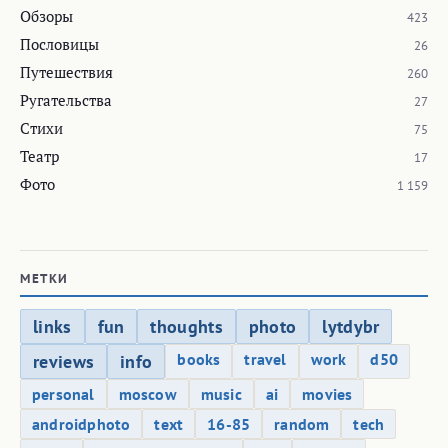
Обзоры
423
Пословицы
26
Путешествия
260
Ругательства
27
Стихи
75
Театр
17
Фото
1 159
МЕТКИ
links
fun
thoughts
photo
lytdybr
books
travel
work
d50
reviews
info
personal
moscow
music
ai
movies
androidphoto
text
16-85
random
tech