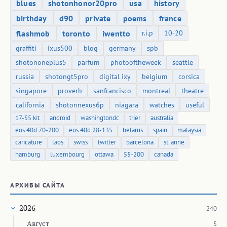
blues
shotonhonor20pro
usa
history
birthday
d90
private
poems
france
flashmob
toronto
iwentto
r.i.p
10-20
graffiti
ixus500
blog
germany
spb
shotononeplus5
parfum
photooftheweek
seattle
russia
shotongt5pro
digital ixy
belgium
corsica
singapore
proverb
sanfrancisco
montreal
theatre
california
shotonnexus6p
niagara
watches
useful
17-55 kit
android
washingtondc
trier
australia
eos 40d 70-200
eos 40d 28-135
belarus
spain
malaysia
caricature
laos
swiss
twitter
barcelona
st. anne
hamburg
luxembourg
ottawa
55-200
canada
АРХИВЫ САЙТА
2026
240
Август
5