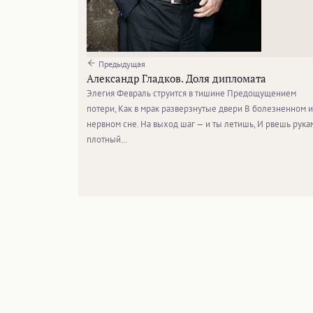
Предыдущая
Александр Гладков. Доля дипломата
Элегия Февраль струится в тишине Предощущением
потери, Как в мрак разверзнутые двери В болезненном и
нервном сне. На выход шаг — и ты летишь, И рвешь рука
плотный…