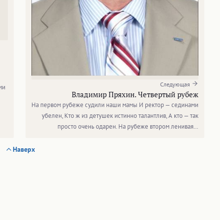
Следующая
ми
Владимир Пряхин. Четвертый рубеж
На первом рубеже судили наши мамы И ректор — сединами
убелен, Кто ж из детушек истинно талантлив, А кто — так
просто очень одарен. На рубеже втором ленивая…
Наверх