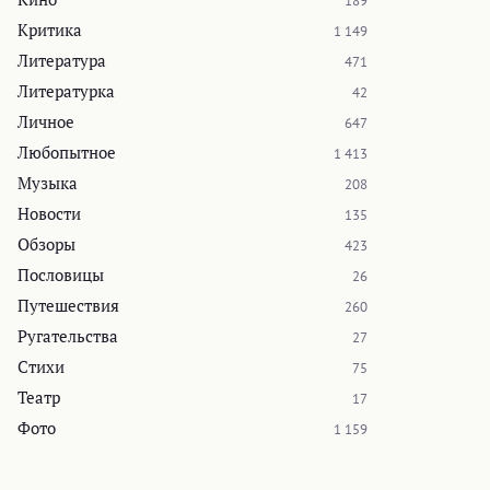
189
Критика
1 149
Литература
471
Литературка
42
Личное
647
Любопытное
1 413
Музыка
208
Новости
135
Обзоры
423
Пословицы
26
Путешествия
260
Ругательства
27
Стихи
75
Театр
17
Фото
1 159