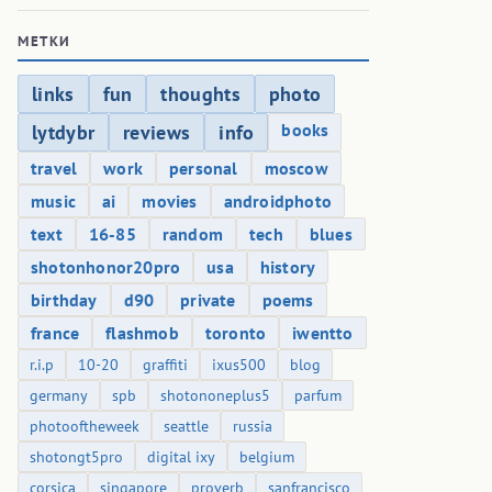
МЕТКИ
links
fun
thoughts
photo
books
lytdybr
reviews
info
travel
work
personal
moscow
music
ai
movies
androidphoto
text
16-85
random
tech
blues
shotonhonor20pro
usa
history
birthday
d90
private
poems
france
flashmob
toronto
iwentto
r.i.p
10-20
graffiti
ixus500
blog
germany
spb
shotononeplus5
parfum
photooftheweek
seattle
russia
shotongt5pro
digital ixy
belgium
corsica
singapore
proverb
sanfrancisco