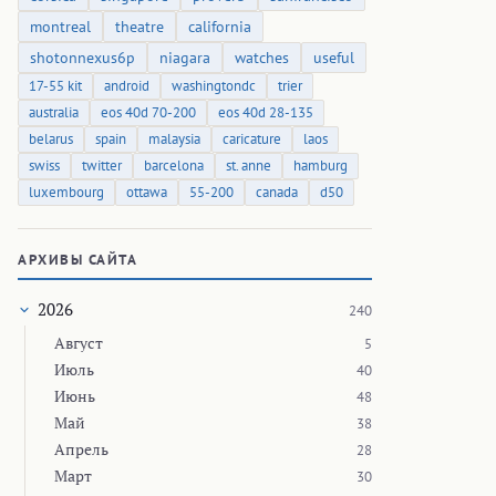
montreal
theatre
california
shotonnexus6p
niagara
watches
useful
17-55 kit
android
washingtondc
trier
australia
eos 40d 70-200
eos 40d 28-135
belarus
spain
malaysia
caricature
laos
swiss
twitter
barcelona
st. anne
hamburg
luxembourg
ottawa
55-200
canada
d50
АРХИВЫ САЙТА
2026
240
Август
5
Июль
40
Июнь
48
Май
38
Апрель
28
Март
30