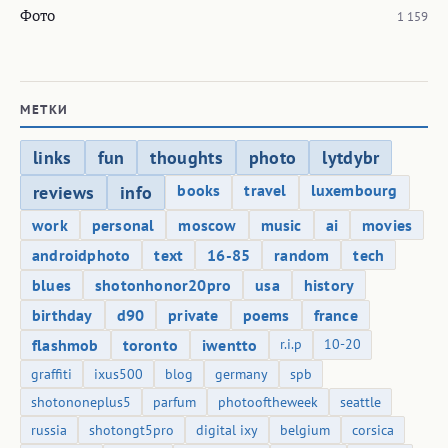
Фото
1 159
МЕТКИ
links
fun
thoughts
photo
lytdybr
books
travel
luxembourg
reviews
info
work
personal
moscow
music
ai
movies
androidphoto
text
16-85
random
tech
blues
shotonhonor20pro
usa
history
birthday
d90
private
poems
france
flashmob
toronto
iwentto
r.i.p
10-20
graffiti
ixus500
blog
germany
spb
shotononeplus5
parfum
photooftheweek
seattle
russia
shotongt5pro
digital ixy
belgium
corsica