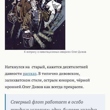
К вопросу о навигационных авариях Олег Дивов
Наткнулся на старый, кажется десятилетней
давности
рассказ
.
В типично дивовском,
залихватском стиле, острым юмором, чёрной
иронией.
Олег Дивов как всегда прекрасен.
Северный флот работает в особо
трудных условиях: здесь бывает холодно,