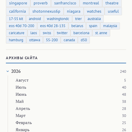
singapore
proverb
sanfrancisco
montreal
theatre
california
shotonnexus6p
niagara
watches
useful
17-55 kit
android
washingtondc
trier
australia
eos 40d 70-200
eos 40d 28-135
belarus
spain
malaysia
caricature
laos
swiss
twitter
barcelona
st. anne
hamburg
ottawa
55-200
canada
d50
АРХИВЫ САЙТА
2026
240
Август
5
Июль
40
Июнь
48
Май
38
Апрель
28
Март
30
Февраль
25
Январь
26