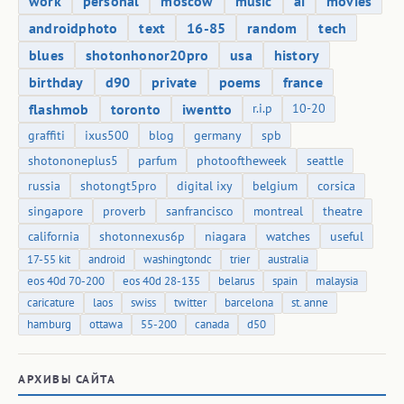
work
personal
moscow
music
ai
movies
androidphoto
text
16-85
random
tech
blues
shotonhonor20pro
usa
history
birthday
d90
private
poems
france
flashmob
toronto
iwentto
r.i.p
10-20
graffiti
ixus500
blog
germany
spb
shotononeplus5
parfum
photooftheweek
seattle
russia
shotongt5pro
digital ixy
belgium
corsica
singapore
proverb
sanfrancisco
montreal
theatre
california
shotonnexus6p
niagara
watches
useful
17-55 kit
android
washingtondc
trier
australia
eos 40d 70-200
eos 40d 28-135
belarus
spain
malaysia
caricature
laos
swiss
twitter
barcelona
st. anne
hamburg
ottawa
55-200
canada
d50
АРХИВЫ САЙТА