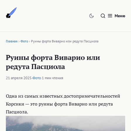
Перейти
к
Меню
содержимому
Главная
Фото
Руины форта Виварио или редута Пасциола
Руины форта Виварио или
редута Пасциола
21 апреля 2025
·
Фото
·
1 мин чтения
Одна из самых известных достопримечательностей
Корсики — это руины форта Виварио или редута
Пасциола.