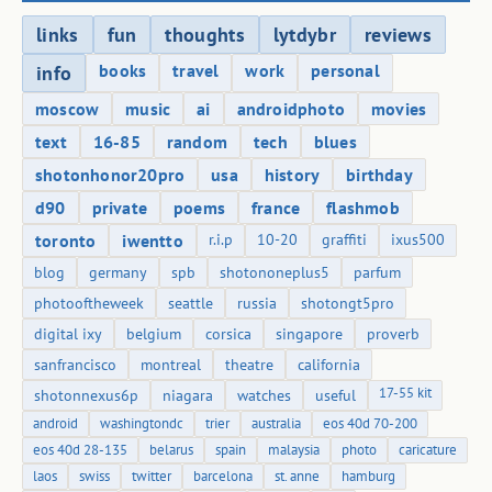
links
fun
thoughts
lytdybr
reviews
books
travel
work
personal
info
moscow
music
ai
androidphoto
movies
text
16-85
random
tech
blues
shotonhonor20pro
usa
history
birthday
d90
private
poems
france
flashmob
toronto
iwentto
r.i.p
10-20
graffiti
ixus500
blog
germany
spb
shotononeplus5
parfum
photooftheweek
seattle
russia
shotongt5pro
digital ixy
belgium
corsica
singapore
proverb
sanfrancisco
montreal
theatre
california
17-55 kit
shotonnexus6p
niagara
watches
useful
android
washingtondc
trier
australia
eos 40d 70-200
eos 40d 28-135
belarus
spain
malaysia
photo
caricature
laos
swiss
twitter
barcelona
st. anne
hamburg