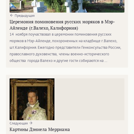
Предыдущая
Церемония поминовения русских моряков в Мэр-
Айленде (г.Валехо, Калифорния)
14 ноября поучаствовал в церемонии поминовения русских
моряков в Мэр-Айленде, похороненных на кладбище г.Валехо,
шт.Калифорния. Ежегодно представители Генконсульства России,
православного духовенства, члены военно-исторического
общества города Валехо и другие гости собираются на …
Следующая
Картины Дэниела Мерриама