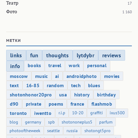
Театр
17
Фото
1 160
МЕТКИ
links
fun
thoughts
lytdybr
reviews
books
travel
work
personal
info
moscow
music
ai
androidphoto
movies
text
16-85
random
tech
blues
shotonhonor20pro
usa
history
birthday
d90
private
poems
france
flashmob
toronto
iwentto
r.i.p
10-20
graffiti
ixus500
blog
germany
spb
shotononeplus5
parfum
photooftheweek
seattle
russia
shotongt5pro