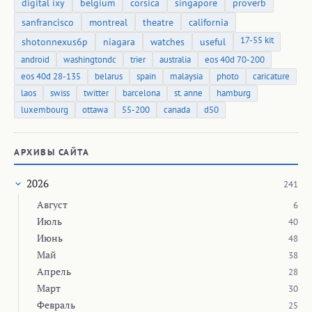
digital ixy
belgium
corsica
singapore
proverb
sanfrancisco
montreal
theatre
california
17-55 kit
shotonnexus6p
niagara
watches
useful
android
washingtondc
trier
australia
eos 40d 70-200
eos 40d 28-135
belarus
spain
malaysia
photo
caricature
laos
swiss
twitter
barcelona
st. anne
hamburg
luxembourg
ottawa
55-200
canada
d50
АРХИВЫ САЙТА
2026
241
Август
6
Июль
40
Июнь
48
Май
38
Апрель
28
Март
30
Февраль
25