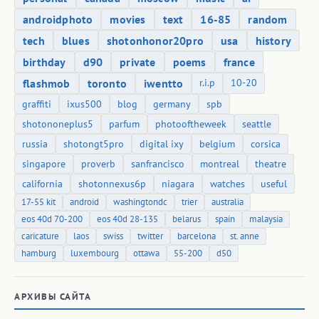
androidphoto
movies
text
16-85
random
tech
blues
shotonhonor20pro
usa
history
birthday
d90
private
poems
france
flashmob
toronto
iwentto
r.i.p
10-20
graffiti
ixus500
blog
germany
spb
shotononeplus5
parfum
photooftheweek
seattle
russia
shotongt5pro
digital ixy
belgium
corsica
singapore
proverb
sanfrancisco
montreal
theatre
california
shotonnexus6p
niagara
watches
useful
17-55 kit
android
washingtondc
trier
australia
eos 40d 70-200
eos 40d 28-135
belarus
spain
malaysia
caricature
laos
swiss
twitter
barcelona
st. anne
hamburg
luxembourg
ottawa
55-200
d50
АРХИВЫ САЙТА