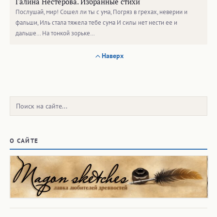
Галина Нестерова. Избранные стихи
Послушай, мир! Сошел ли ты с ума, Погряз в грехах, неверии и
фальши, Иль стала тяжела тебе сума И силы нет нести ее и
дальше… На тонкой зорьке…
Наверх
Поиск:
О САЙТЕ