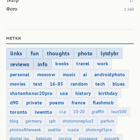
Театр
17
Фото
1 160
МЕТКИ
links
fun
thoughts
photo
lytdybr
books
travel
work
reviews
info
personal
moscow
music
ai
androidphoto
movies
text
16-85
random
tech
blues
shotonhonor20pro
usa
history
birthday
d90
private
poems
france
flashmob
toronto
iwentto
r.i.p
10-20
graffiti
ixus500
blog
germany
spb
shotononeplus5
parfum
photooftheweek
seattle
russia
shotongt5pro
digital ixy
belgium
corsica
singapore
proverb