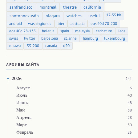
sanfrancisco
montreal
theatre
california
17-55 kit
shotonnexus6p
niagara
watches
useful
android
washingtondc
trier
australia
eos 40d 70-200
eos 40d 28-135
belarus
spain
malaysia
caricature
laos
swiss
twitter
barcelona
st. anne
hamburg
luxembourg
ottawa
55-200
canada
d50
АРХИВЫ САЙТА
2026
241
Август
6
Июль
40
Июнь
48
Май
38
Апрель
28
Март
30
Февраль
25