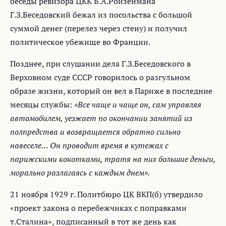
беседы ревизора ЦКК Б.А.Ройзенмана
Г.З.Беседовский бежал из посольства с большой
суммой денег (перелез через стену) и получил
политическое убежище во Франции.
Позднее, при слушании дела Г.З.Беседовского в
Верховном суде СССР говорилось о разгульном
образе жизни, который он вел в Париже в последние
месяцы службы:
«Все чаще и чаще он, сам управляя
автомобилем, уезжает по окончании занятий из
полпредства и возвращается обратно сильно
навеселе… Он проводит время в кутежах с
парижскими кокотками, тратя на них большие деньги,
морально разлагаясь с каждым днем».
21 ноября 1929 г. Политбюро ЦК ВКП(б) утвердило
«проект закона о перебежчиках с поправками
т.Сталина», подписанный в тот же день как