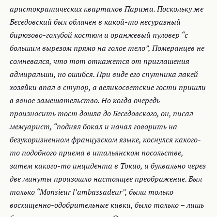
аристократических кварталов Парижа. Поскольку же
Беседовский был облачен в какой-то несуразный
бирюзово-голубой костюм и оранжевый пуловер “с
большим вырезом прямо на голое тело”, Померанцев не
сомневался, что тот откажется от приглашения
адмиральши, но ошибся. При виде его спутника лакей
хозяйки впал в ступор, а великосветские гости пришли
в явное замешательство. Но когда очередь
произносить тост дошла до Беседовского, он, писал
мемуарист, “поднял бокал и начал говорить на
безукоризненном французском языке, коснулся какого-
то подобного приема в итальянском посольстве,
затем какого-то инцидента в Токио, и буквально через
две минуты произошло настоящее преображение. Был
только “Monsieur l’ambassadeur”, были только
восхищенно-одобрительные кивки, было только – лишь