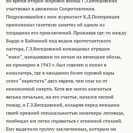
Во время Второй мировой войны Г.З.Беседовский
участвовал в движении Сопротивления.
Подружившийся с ним журналист К.Д.Померанцев
припоминал газетную заметку об одном из
тогдашних его приключений. Проживая где-то между
Бордо и Байонной под видом протестантского
пастора, Г.З.Беседовский командовал отрядом
“маки”, нападавшим по ночам на немецкие обозы,
но примерно в 1943 г. был схвачен и попал в
концлагерь, где в ожидании более суровой кары
успел “окрестить” двух евреев, чем спас их от
неминуемой смерти. Хотя все могло кончиться
весьма печально, на его счастье, начался лесной
пожар, и Г.З.Беседовский, козыряя перед немцами
своей прежней специальностью инженера-лесовода,
пообещал им легко справиться с огненной стихией.
Ему выделили группу заключенных, которым он