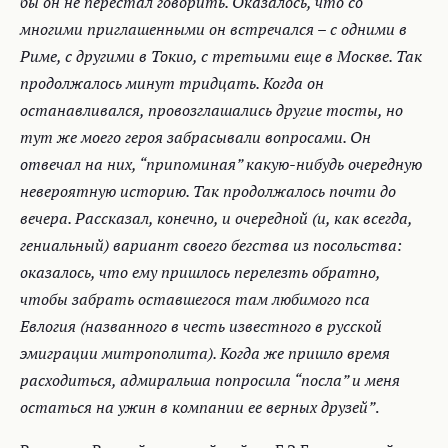
бы он не перестал говорить. Оказалось, что со
многими приглашенными он встречался – с одними в
Риме, с другими в Токио, с третьими еще в Москве. Так
продолжалось минут тридцать. Когда он
останавливался, провозглашались другие тосты, но
тут же моего героя забрасывали вопросами. Он
отвечал на них, “припоминая” какую-нибудь очередную
невероятную историю. Так продолжалось почти до
вечера. Рассказал, конечно, и очередной (и, как всегда,
гениальный) вариант своего бегства из посольства:
оказалось, что ему пришлось перелезть обратно,
чтобы забрать оставшегося там любимого пса
Евлогия (названного в честь известного в русской
эмиграции митрополита). Когда же пришло время
расходиться, адмиральша попросила “посла” и меня
остаться на ужин в компании ее верных друзей”
.