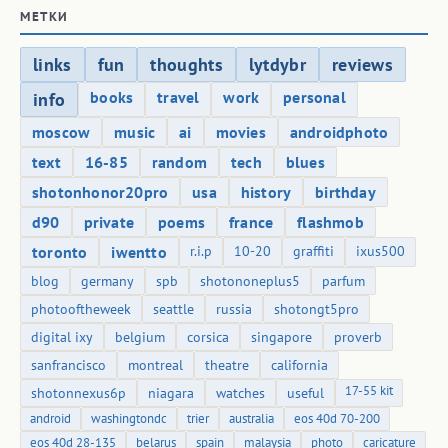
МЕТКИ
links
fun
thoughts
lytdybr
reviews
books
travel
work
personal
info
moscow
music
ai
movies
androidphoto
text
16-85
random
tech
blues
shotonhonor20pro
usa
history
birthday
d90
private
poems
france
flashmob
toronto
iwentto
r.i.p
10-20
graffiti
ixus500
blog
germany
spb
shotononeplus5
parfum
photooftheweek
seattle
russia
shotongt5pro
digital ixy
belgium
corsica
singapore
proverb
sanfrancisco
montreal
theatre
california
17-55 kit
shotonnexus6p
niagara
watches
useful
android
washingtondc
trier
australia
eos 40d 70-200
eos 40d 28-135
belarus
spain
malaysia
photo
caricature