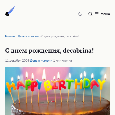
Перейти
к
Меню
содержимому
Главная
День в истории
С днем рождения, decabrina!
С днем рождения, decabrina!
11 декабря 2005
·
День в истории
·
1 мин чтения