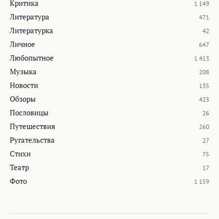
Критика
1 149
Литература
471
Литературка
42
Личное
647
Любопытное
1 413
Музыка
208
Новости
135
Обзоры
423
Пословицы
26
Путешествия
260
Ругательства
27
Стихи
75
Театр
17
Фото
1 159