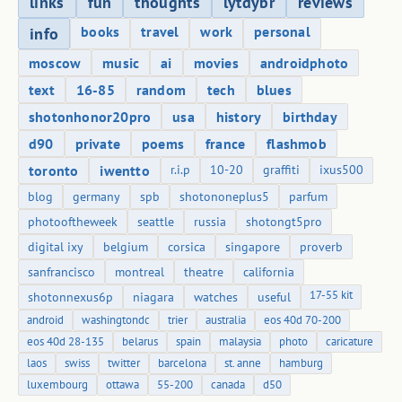
links
fun
thoughts
lytdybr
reviews
books
travel
work
personal
info
moscow
music
ai
movies
androidphoto
text
16-85
random
tech
blues
shotonhonor20pro
usa
history
birthday
d90
private
poems
france
flashmob
toronto
iwentto
r.i.p
10-20
graffiti
ixus500
blog
germany
spb
shotononeplus5
parfum
photooftheweek
seattle
russia
shotongt5pro
digital ixy
belgium
corsica
singapore
proverb
sanfrancisco
montreal
theatre
california
17-55 kit
shotonnexus6p
niagara
watches
useful
android
washingtondc
trier
australia
eos 40d 70-200
eos 40d 28-135
belarus
spain
malaysia
photo
caricature
laos
swiss
twitter
barcelona
st. anne
hamburg
luxembourg
ottawa
55-200
canada
d50