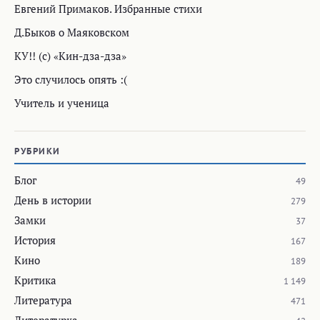
Евгений Примаков. Избранные стихи
Д.Быков о Маяковском
КУ!! (с) «Кин-дза-дза»
Это случилось опять :(
Учитель и ученица
РУБРИКИ
Блог
49
День в истории
279
Замки
37
История
167
Кино
189
Критика
1 149
Литература
471
Литературка