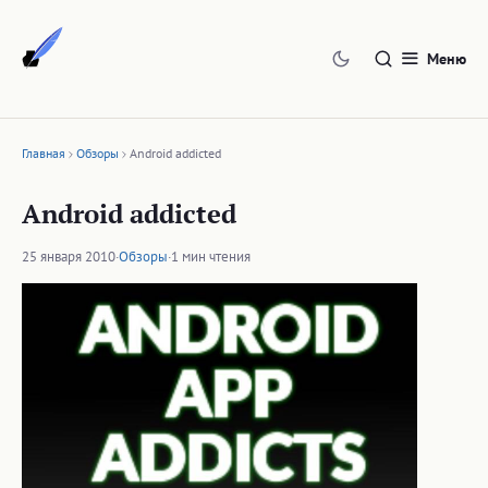
Перейти
к
Меню
содержимому
Главная
Обзоры
Android addicted
Android addicted
25 января 2010
·
Обзоры
·
1 мин чтения