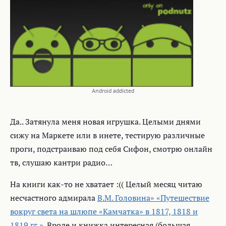
Android addicted
Да.. Затянула меня новая игрушка. Целыми днями
сижу на Маркете или в инете, тестирую различные
проги, подстраиваю под себя Сифон, смотрю онлайн
тв, слушаю кантри радио…
На книги как-то не хватает :(( Целый месяц читаю
несчастного адмирала
В.М. Головина» «Путешествие
вокруг света на шлюпе «Камчатка» в 1817, 1818 и
1819 гг.»
. Вроде и книжка интересная (большая,