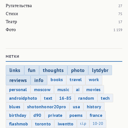
Ругательства
27
Стихи
75
Театр
17
Фото
1 159
МЕТКИ
links
fun
thoughts
photo
lytdybr
books
travel
work
reviews
info
personal
moscow
music
ai
movies
androidphoto
text
16-85
random
tech
blues
shotonhonor20pro
usa
history
birthday
d90
private
poems
france
flashmob
toronto
iwentto
r.i.p
10-20