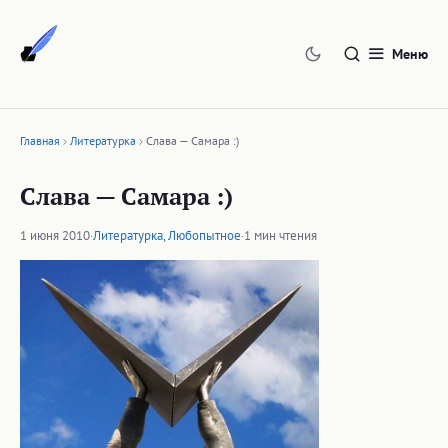
Перейти
к
Меню
содержимому
Главная
Литературка
Слава — Самара :)
Слава — Самара :)
1 июня 2010
·
Литературка
,
Любопытное
·
1 мин чтения