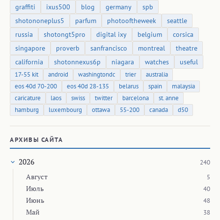
graffiti
ixus500
blog
germany
spb
shotononeplus5
parfum
photooftheweek
seattle
russia
shotongt5pro
digital ixy
belgium
corsica
singapore
proverb
sanfrancisco
montreal
theatre
california
shotonnexus6p
niagara
watches
useful
17-55 kit
android
washingtondc
trier
australia
eos 40d 70-200
eos 40d 28-135
belarus
spain
malaysia
caricature
laos
swiss
twitter
barcelona
st. anne
hamburg
luxembourg
ottawa
55-200
canada
d50
АРХИВЫ САЙТА
2026
240
Август
5
Июль
40
Июнь
48
Май
38