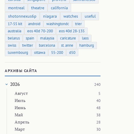
montreal
theatre
california
shotonnexus6p
niagara
watches
useful
17-55 kit
android
washingtondc
trier
australia
eos 40d 70-200
eos 40d 28-135
belarus
spain
malaysia
caricature
laos
swiss
twitter
barcelona
st. anne
hamburg
luxembourg
ottawa
55-200
d50
АРХИВЫ САЙТА
2026
240
Август
5
Июль
40
Июнь
48
Май
38
Апрель
28
Март
30