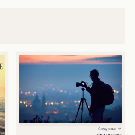
Следующая
пиндосское