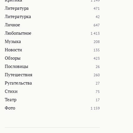
1 149
Литература
471
Литературка
42
Личное
647
Любопытное
1 413
Музыка
208
Новости
135
Обзоры
423
Пословицы
26
Путешествия
260
Ругательства
27
Стихи
75
Театр
17
Фото
1 159