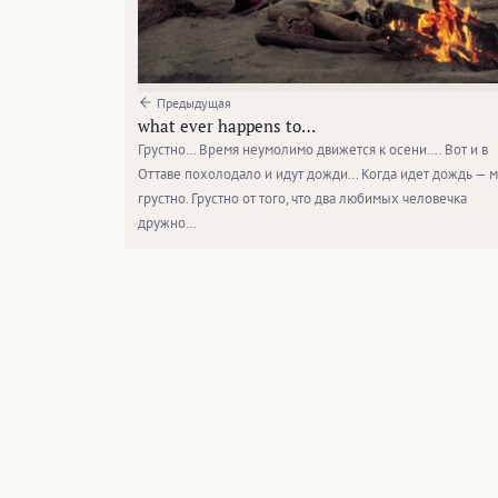
Предыдущая
what ever happens to…
Грустно… Время неумолимо движется к осени…. Вот и в
Оттаве похолодало и идут дожди… Когда идет дождь — 
грустно. Грустно от того, что два любимых человечка
дружно…