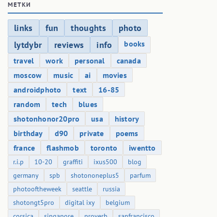
МЕТКИ
links
fun
thoughts
photo
books
lytdybr
reviews
info
travel
work
personal
canada
moscow
music
ai
movies
androidphoto
text
16-85
random
tech
blues
shotonhonor20pro
usa
history
birthday
d90
private
poems
france
flashmob
toronto
iwentto
r.i.p
10-20
graffiti
ixus500
blog
germany
spb
shotononeplus5
parfum
photooftheweek
seattle
russia
shotongt5pro
digital ixy
belgium
corsica
singapore
proverb
sanfrancisco