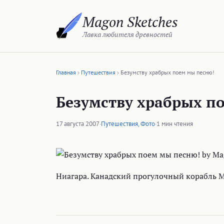
Перейти
Magon Sketches
к
содержимому
Лавка любителя древностей
Главная
Путешествия
Безумству храбрых поем мы песню!
Безумству храбрых п
17 августа 2007
·
Путешествия
,
Фото
·
1 мин чтения
Ниагара. Канадский прогулочный корабль Ma