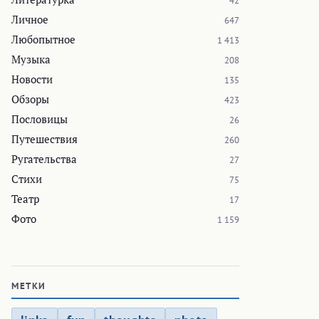
42
Личное
647
Любопытное
1 413
Музыка
208
Новости
135
Обзоры
423
Пословицы
26
Путешествия
260
Ругательства
27
Стихи
75
Театр
17
Фото
1 159
МЕТКИ