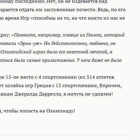
финишу последними. Нет, он не издевается над
рается отдать им заслуженные почести. Ведь, по его
о время Игр «способны на то, на что никто из нас не
роу: «
Помните, например, пловца из Гвинеи, который
розвали «Эрик-уж». Но действительно, любовно, он
 Олимпийский играх было его заветной мечтой, а
аться были самые примитивные. У него даже не было
е 15-ое место с 4 спортсменами (из 514 атлетов
т хозяйка игр Греция с 12 спортсменами, Впрочем,
нижкам Джералда Даррелла, я ничуть не удивлен!
я, чтобы попасть на Олимпиаду!