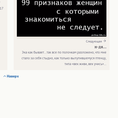
т
17
Следующая
н-дя…
Эка как бывает…так все по полочкам разложено, что мне
стало за себя стыдно, как только вылупившемуся птенцу,
типа «век живи, век учись»…
Наверх