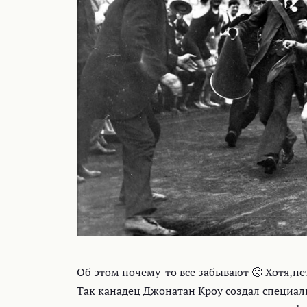
Об этом почему-то все забывают 🙁 Хотя,нет
Так канадец Джонатан Кроу создал специа