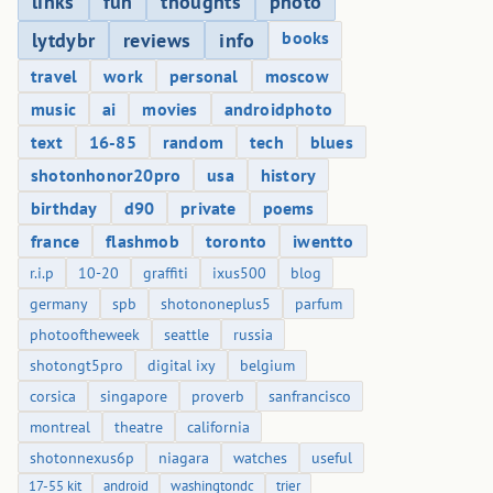
links
fun
thoughts
photo
books
lytdybr
reviews
info
travel
work
personal
moscow
music
ai
movies
androidphoto
text
16-85
random
tech
blues
shotonhonor20pro
usa
history
birthday
d90
private
poems
france
flashmob
toronto
iwentto
r.i.p
10-20
graffiti
ixus500
blog
germany
spb
shotononeplus5
parfum
photooftheweek
seattle
russia
shotongt5pro
digital ixy
belgium
corsica
singapore
proverb
sanfrancisco
montreal
theatre
california
shotonnexus6p
niagara
watches
useful
17-55 kit
android
washingtondc
trier