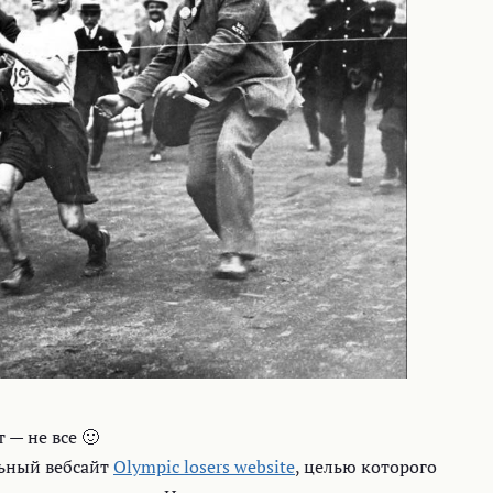
 — не все 🙂
льный вебсайт
Olympic losers website
, целью которого