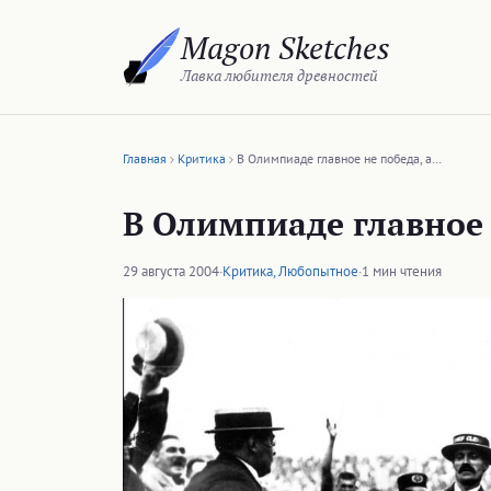
Перейти
Magon Sketches
к
содержимому
Лавка любителя древностей
Главная
Критика
В Олимпиаде главное не победа, а…
В Олимпиаде главное н
29 августа 2004
·
Критика
,
Любопытное
·
1 мин чтения