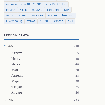
australia
eos 40d 70-200
eos 40d 28-135
belarus
spain
malaysia
caricature
laos
swiss
twitter
barcelona
st. anne
hamburg
luxembourg
ottawa
55-200
canada
d50
АРХИВЫ САЙТА
2026
240
Август
5
Июль
40
Июнь
48
Май
38
Апрель
28
Март
30
Февраль
25
Январь
26
2025
433