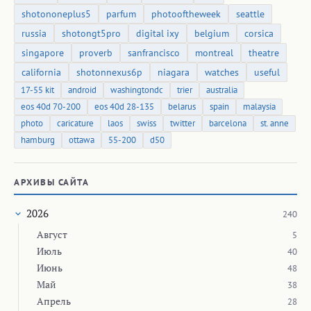
shotononeplus5
parfum
photooftheweek
seattle
russia
shotongt5pro
digital ixy
belgium
corsica
singapore
proverb
sanfrancisco
montreal
theatre
california
shotonnexus6p
niagara
watches
useful
17-55 kit
android
washingtondc
trier
australia
eos 40d 70-200
eos 40d 28-135
belarus
spain
malaysia
photo
caricature
laos
swiss
twitter
barcelona
st. anne
hamburg
ottawa
55-200
d50
АРХИВЫ САЙТА
2026
240
Август
5
Июль
40
Июнь
48
Май
38
Апрель
28