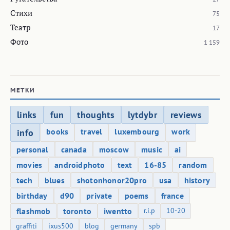
Стихи
75
Театр
17
Фото
1 159
МЕТКИ
links
fun
thoughts
lytdybr
reviews
books
travel
luxembourg
work
info
personal
canada
moscow
music
ai
movies
androidphoto
text
16-85
random
tech
blues
shotonhonor20pro
usa
history
birthday
d90
private
poems
france
flashmob
toronto
iwentto
r.i.p
10-20
graffiti
ixus500
blog
germany
spb