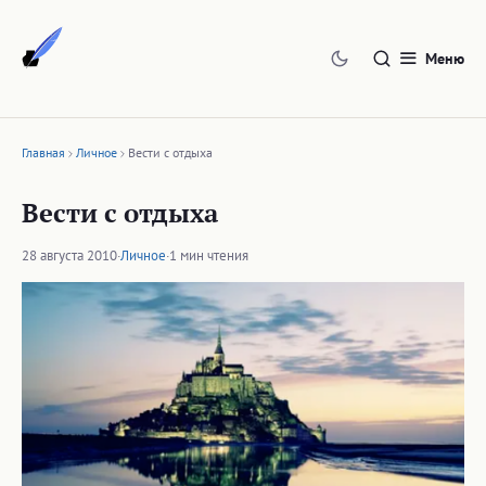
Перейти
к
Меню
содержимому
Главная
Личное
Вести с отдыха
Вести с отдыха
28 августа 2010
·
Личное
·
1 мин чтения