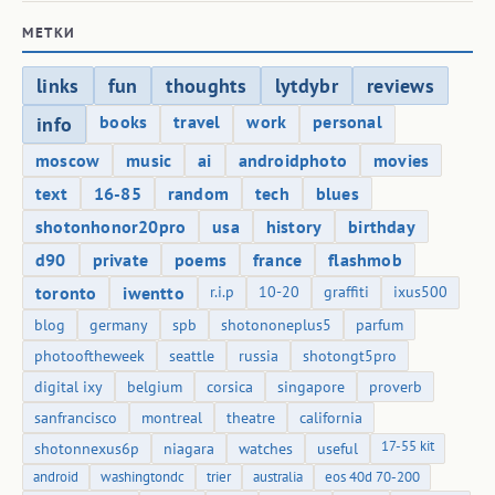
МЕТКИ
links
fun
thoughts
lytdybr
reviews
books
travel
work
personal
info
moscow
music
ai
androidphoto
movies
text
16-85
random
tech
blues
shotonhonor20pro
usa
history
birthday
d90
private
poems
france
flashmob
toronto
iwentto
r.i.p
10-20
graffiti
ixus500
blog
germany
spb
shotononeplus5
parfum
photooftheweek
seattle
russia
shotongt5pro
digital ixy
belgium
corsica
singapore
proverb
sanfrancisco
montreal
theatre
california
17-55 kit
shotonnexus6p
niagara
watches
useful
android
washingtondc
trier
australia
eos 40d 70-200