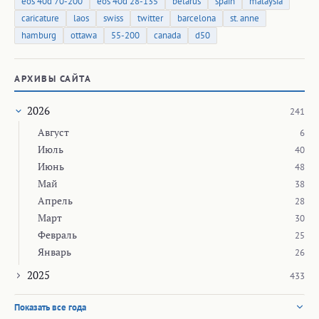
eos 40d 70-200
eos 40d 28-135
belarus
spain
malaysia
caricature
laos
swiss
twitter
barcelona
st. anne
hamburg
ottawa
55-200
canada
d50
АРХИВЫ САЙТА
2026
241
Август
6
Июль
40
Июнь
48
Май
38
Апрель
28
Март
30
Февраль
25
Январь
26
2025
433
Показать все года