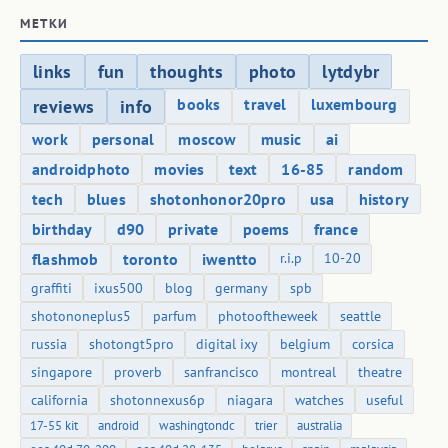
МЕТКИ
links
fun
thoughts
photo
lytdybr
books
travel
luxembourg
reviews
info
work
personal
moscow
music
ai
androidphoto
movies
text
16-85
random
tech
blues
shotonhonor20pro
usa
history
birthday
d90
private
poems
france
flashmob
toronto
iwentto
r.i.p
10-20
graffiti
ixus500
blog
germany
spb
shotononeplus5
parfum
photooftheweek
seattle
russia
shotongt5pro
digital ixy
belgium
corsica
singapore
proverb
sanfrancisco
montreal
theatre
california
shotonnexus6p
niagara
watches
useful
17-55 kit
android
washingtondc
trier
australia