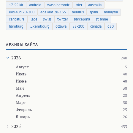
17-55 kit
android
washingtondc
trier
australia
eos 40d 70-200
eos 40d 28-135
belarus
spain
malaysia
caricature
laos
swiss
twitter
barcelona
st. anne
hamburg
luxembourg
ottawa
55-200
canada
d50
АРХИВЫ САЙТА
2026
240
Август
5
Июль
40
Июнь
48
Май
38
Апрель
28
Март
30
Февраль
25
Январь
26
2025
433