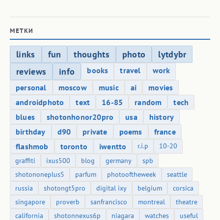
МЕТКИ
links
fun
thoughts
photo
lytdybr
books
travel
work
reviews
info
personal
moscow
music
ai
movies
androidphoto
text
16-85
random
tech
blues
shotonhonor20pro
usa
history
birthday
d90
private
poems
france
flashmob
toronto
iwentto
r.i.p
10-20
graffiti
ixus500
blog
germany
spb
shotononeplus5
parfum
photooftheweek
seattle
russia
shotongt5pro
digital ixy
belgium
corsica
singapore
proverb
sanfrancisco
montreal
theatre
california
shotonnexus6p
niagara
watches
useful