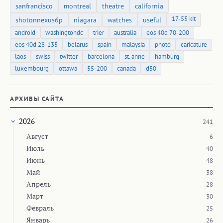
sanfrancisco
montreal
theatre
california
17-55 kit
shotonnexus6p
niagara
watches
useful
android
washingtondc
trier
australia
eos 40d 70-200
eos 40d 28-135
belarus
spain
malaysia
photo
caricature
laos
swiss
twitter
barcelona
st. anne
hamburg
luxembourg
ottawa
55-200
canada
d50
АРХИВЫ САЙТА
2026
241
Август
6
Июль
40
Июнь
48
Май
38
Апрель
28
Март
30
Февраль
25
Январь
26