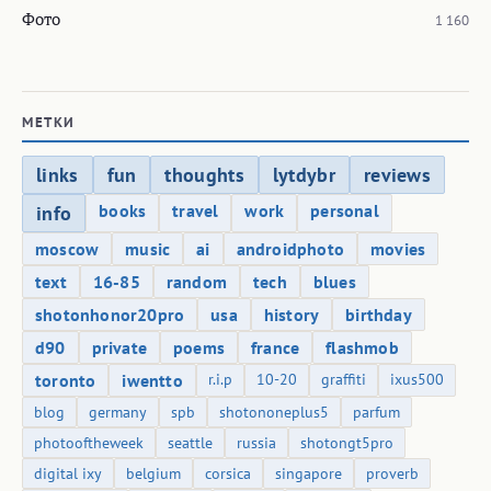
Фото
1 160
МЕТКИ
links
fun
thoughts
lytdybr
reviews
books
travel
work
personal
info
moscow
music
ai
androidphoto
movies
text
16-85
random
tech
blues
shotonhonor20pro
usa
history
birthday
d90
private
poems
france
flashmob
toronto
iwentto
r.i.p
10-20
graffiti
ixus500
blog
germany
spb
shotononeplus5
parfum
photooftheweek
seattle
russia
shotongt5pro
digital ixy
belgium
corsica
singapore
proverb