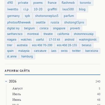
Август
5
Июль
40
Июнь
48
Май
38
Апрель
28
Март
30
Февраль
25
Январь
26
2025
433
Показать все года
Архив 2004 года
© 2009–2026 — МАКС ГОНЧАРОВ, MAGON SKETCHES / ЛАВКА
ЛЮБИТЕЛЯ ДРЕВНОСТЕЙ
ПОЛИТИКА
·
COOKIES
·
КОНТАКТЫ
·
АВТОРСКИЕ ПРАВА
·
УДАЛИТЬ