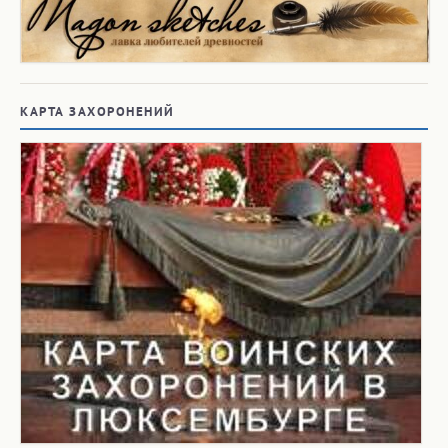
СЛУЧАЙНЫЕ ЗАПИСИ
О грамотной организации труда военнопленных
Без малого год с наушниками с костной проводимостью
Lenovo Thinkplus X3 Pro
случайная картинка по запросу «Лавров — Керри»
Происхождение ругательств
Айтматов: причудливые изгибы судьбы
Canada day
добрая длань Большого Брата %)
Внимание всем франкофонам