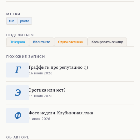
1 июля 2026
ОБ АВТОРЕ
magon
4199 записей · 109 комментариев
Все записи автора
Предыдущая
Там где русские везде плохо
Сегодня грустно побеседовали о нашем житие-бытие с одним
наших соотечественников. Пришли к неутешительному выводу:
«Там где русские везде плохо» (специально не ставлю знаков