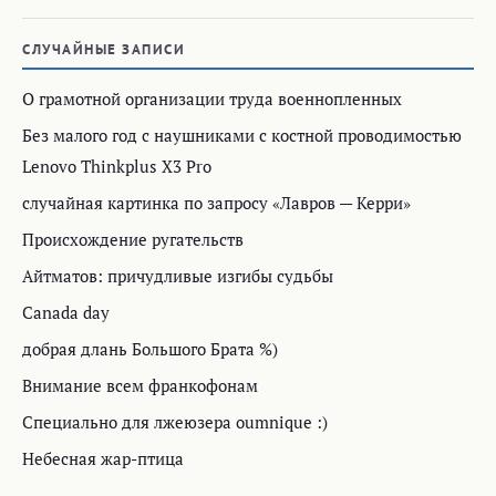
Специально для лжеюзера oumnique :)
Небесная жар-птица
РУБРИКИ
Блог
49
День в истории
279
Замки
37
История
167
Кино
189
Критика
1 149
Литература
471
Литературка
42
Личное
647
Любопытное
1 413
Музыка
208