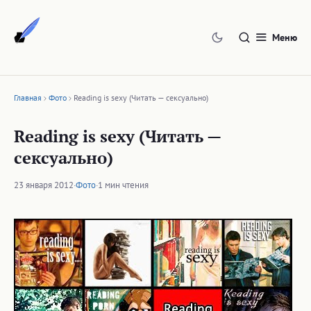
Перейти
к
Меню
содержимому
Главная
Фото
Reading is sexy (Читать — сексуально)
Reading is sexy (Читать —
сексуально)
23 января 2012
·
Фото
·
1 мин чтения