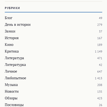
Новости
135
Обзоры
423
Пословицы
26
Путешествия
260
Ругательства
27
Стихи
75
Театр
17
Фото
1 159
МЕТКИ
links
fun
thoughts
photo
lytdybr
info
books
travel
luxembourg
reviews
work
d50
personal
canada
moscow
music
ai
movies
androidphoto
text