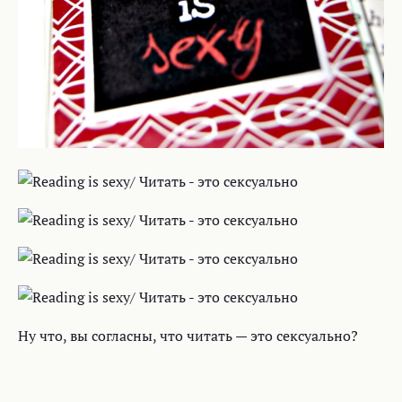
МЕТКИ
fun
photo
ПОДЕЛИТЬСЯ
Telegram
ВКонтакте
Одноклассники
Копировать ссылку
ПОХОЖИЕ ЗАПИСИ
Граффити про репутацию :))
Г
16 июля 2026
Эротика или нет?
Э
11 июля 2026
Фото недели. Клубничная луна
Ф