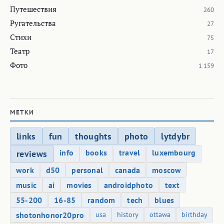
55-200
16-85
random
tech
blues
shotonhonor20pro
usa
history
ottawa
birthday
d90
private
poems
france
flashmob
toronto
iwentto
r.i.p
10-20
graffiti
ixus500
blog
germany
spb
shotononeplus5
parfum
photooftheweek
seattle
russia
shotongt5pro
digital ixy
belgium
corsica
singapore
proverb
sanfrancisco
montreal
theatre
california
shotonnexus6p
niagara
watches
useful
17-55 kit
android
washingtondc
trier
australia
eos 40d 70-200
eos 40d 28-135
belarus
spain
malaysia
caricature
laos
swiss
twitter
barcelona
st. anne
hamburg
АРХИВЫ САЙТА
2026
240