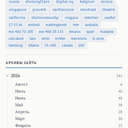
russia
shotongt5pro
digital ixy
belgium
corsica
singapore
proverb
sanfrancisco
montreal
theatre
california
shotonnexus6p
niagara
watches
useful
17-55 kit
android
washingtondc
trier
australia
eos 40d 70-200
eos 40d 28-135
belarus
spain
malaysia
caricature
laos
swiss
twitter
barcelona
st. anne
hamburg
ottawa
55-200
canada
d50
АРХИВЫ САЙТА
2026
241
Август
6
Июль
40
Июнь
48
Май
38
Апрель
28
Март
30
Февраль
25