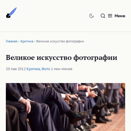
Перейти
к
Меню
содержимому
Главная
Критика
Великое искусство фотографии
Великое искусство фотографии
20 мая 2012
·
Критика
,
Фото
·
1 мин чтения