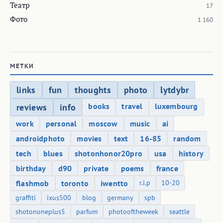
Театр
17
Фото
1 160
МЕТКИ
links
fun
thoughts
photo
lytdybr
books
travel
luxembourg
reviews
info
work
personal
moscow
music
ai
androidphoto
movies
text
16-85
random
tech
blues
shotonhonor20pro
usa
history
birthday
d90
private
poems
france
flashmob
toronto
iwentto
r.i.p
10-20
graffiti
ixus500
blog
germany
spb
shotononeplus5
parfum
photooftheweek
seattle