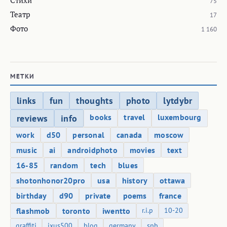
75
Театр
17
Фото
1 160
МЕТКИ
links
fun
thoughts
photo
lytdybr
books
travel
luxembourg
reviews
info
work
d50
personal
canada
moscow
music
ai
androidphoto
movies
text
16-85
random
tech
blues
shotonhonor20pro
usa
history
ottawa
birthday
d90
private
poems
france
flashmob
toronto
iwentto
r.i.p
10-20
graffiti
ixus500
blog
germany
spb