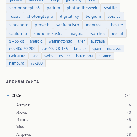
shotononeplus5
parfum
photooftheweek
seattle
russia
shotongt5pro
digital ixy
belgium
corsica
singapore
proverb
sanfrancisco
montreal
theatre
california
shotonnexus6p
niagara
watches
useful
17-55 kit
android
washingtondc
trier
australia
eos 40d 70-200
eos 40d 28-135
belarus
spain
malaysia
caricature
laos
swiss
twitter
barcelona
st. anne
hamburg
55-200
АРХИВЫ САЙТА
2026
241
Август
6
Июль
40
Июнь
48
Май
38
Апрель
28