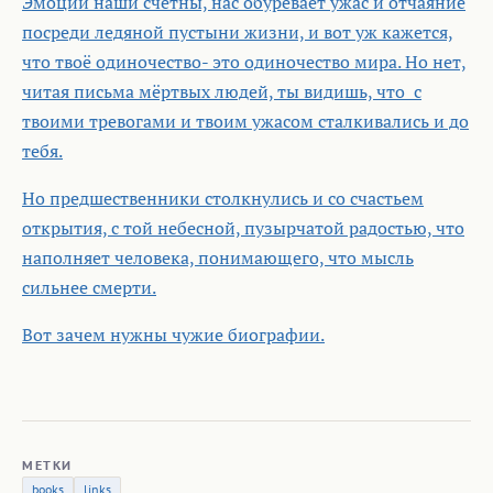
Эмоции наши счётны, нас обуревает ужас и отчаяние
посреди ледяной пустыни жизни, и вот уж кажется,
что твоё одиночество- это одиночество мира. Но нет,
читая письма мёртвых людей, ты видишь, что с
твоими тревогами и твоим ужасом сталкивались и до
тебя.
Но предшественники столкнулись и со счастьем
открытия, с той небесной, пузырчатой радостью, что
наполняет человека, понимающего, что мысль
сильнее смерти.
Вот зачем нужны чужие биографии.
МЕТКИ
books
links