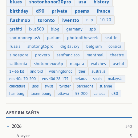
blues
shotonhonor20pro
usa
history
birthday
d90
private
poems
france
flashmob
toronto
iwentto
r.i.p
10-20
graffiti
ixus500
blog
germany
spb
shotononeplus5
parfum
photooftheweek
seattle
russia
shotongt5pro
digital ixy
belgium
corsica
singapore
proverb
sanfrancisco
montreal
theatre
california
shotonnexus6p
niagara
watches
useful
17-55 kit
android
washingtondc
trier
australia
eos 40d 70-200
eos 40d 28-135
belarus
spain
malaysia
caricature
laos
swiss
twitter
barcelona
st. anne
hamburg
luxembourg
ottawa
55-200
canada
d50
АРХИВЫ САЙТА
2026
240
Август
5