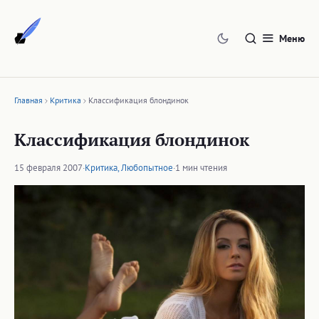
Перейти
к
Меню
содержимому
Главная
Критика
Классификация блондинок
Классификация блондинок
15 февраля 2007
·
Критика
,
Любопытное
·
1 мин чтения