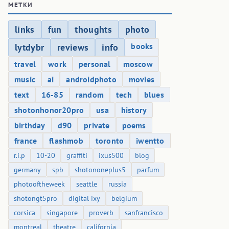
МЕТКИ
links
fun
thoughts
photo
books
lytdybr
reviews
info
travel
work
personal
moscow
music
ai
androidphoto
movies
text
16-85
random
tech
blues
shotonhonor20pro
usa
history
birthday
d90
private
poems
france
flashmob
toronto
iwentto
r.i.p
10-20
graffiti
ixus500
blog
germany
spb
shotononeplus5
parfum
photooftheweek
seattle
russia
shotongt5pro
digital ixy
belgium
corsica
singapore
proverb
sanfrancisco
montreal
theatre
california