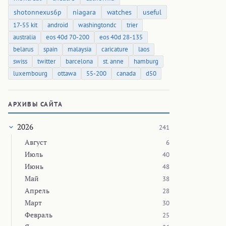
shotonnexus6p
niagara
watches
useful
17-55 kit
android
washingtondc
trier
australia
eos 40d 70-200
eos 40d 28-135
belarus
spain
malaysia
caricature
laos
swiss
twitter
barcelona
st. anne
hamburg
luxembourg
ottawa
55-200
canada
d50
АРХИВЫ САЙТА
2026
241
Август
6
Июль
40
Июнь
48
Май
38
Апрель
28
Март
30
Февраль
25