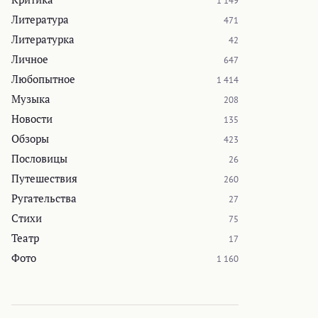
1 149
Литература
471
Литературка
42
Личное
647
Любопытное
1 414
Музыка
208
Новости
135
Обзоры
423
Пословицы
26
Путешествия
260
Ругательства
27
Стихи
75
Театр
17
Фото
1 160