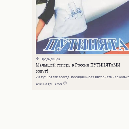
Предыдущая
Малышей теперь в России ПУТИНЯТАМИ
зовут!
via тут Вот так всегда: посидишь без инторнета нескольк
дней, а тут такое 🙂