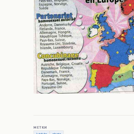
МЕТКИ
lytdybr
photo