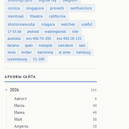
shotongt5pro
digital ixy
belgium
corsica
singapore
proverb
sanfrancisco
montreal
theatre
california
shotonnexus6p
niagara
watches
useful
17-55 kit
android
washingtondc
trier
australia
eos 40d 70-200
eos 40d 28-135
belarus
spain
malaysia
caricature
laos
swiss
twitter
barcelona
st. anne
hamburg
luxembourg
55-200
АРХИВЫ САЙТА
2026
241
Август
6
Июль
40
Июнь
48
Май
38
Апрель
28