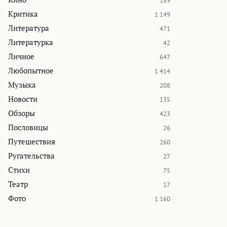
189
Критика
1 149
Литература
471
Литературка
42
Личное
647
Любопытное
1 414
Музыка
208
Новости
135
Обзоры
423
Пословицы
26
Путешествия
260
Ругательства
27
Стихи
75
Театр
17
Фото
1 160