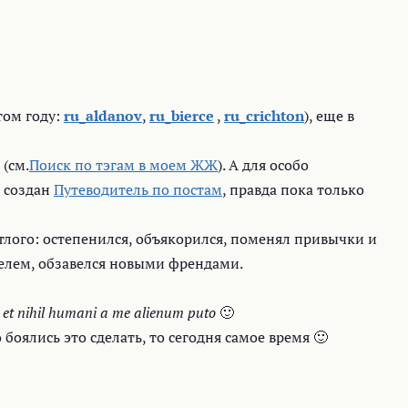
этом году:
ru_aldanov
,
ru_bierce
,
ru_crichton
), еще в
(см.
Поиск по тэгам в моем ЖЖ
). А для особо
 создан
Путеводитель по постам
, правда пока только
етлого: остепенился, объякорился, поменял привычки и
телем, обзавелся новыми френдами.
t nihil humani a me alienum puto
🙂
 боялись это сделать, то сегодня самое время 🙂