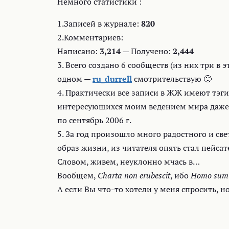
Немного статистики :
1.Записей в журнале:
820
2.Комментариев:
Написано:
3,214
— Получено:
2,444
3. Всего создано 6 сообществ (из них три в 
одном —
ru_durrell
смотрительствую 🙂
4. Практически все записи в ЖЖ имеют тэги 
интересующихся моим ведением мира даже
по сентябрь 2006 г.
5. За год произошло много радостного и св
образ жизни, из читателя опять стал пейса
Словом, живем, неуклонно мчась в…
Вообщем,
Charta non erubescit
, ибо
Homo sum e
А если Вы что-то хотели у меня спросить, но