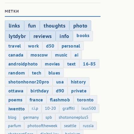
МЕТКИ
links
fun
thoughts
photo
books
lytdybr
reviews
info
travel
work
d50
personal
canada
moscow
music
ai
androidphoto
movies
text
16-85
random
tech
blues
shotonhonor20pro
usa
history
ottawa
birthday
d90
private
poems
france
flashmob
toronto
iwentto
r.i.p
10-20
graffiti
ixus500
blog
germany
spb
shotononeplus5
parfum
photooftheweek
seattle
russia