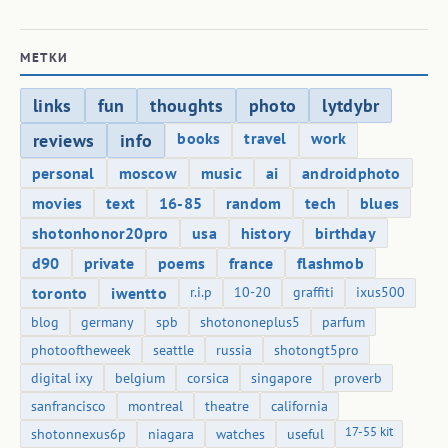
МЕТКИ
links
fun
thoughts
photo
lytdybr
books
travel
work
reviews
info
personal
moscow
music
ai
androidphoto
movies
text
16-85
random
tech
blues
shotonhonor20pro
usa
history
birthday
d90
private
poems
france
flashmob
toronto
iwentto
r.i.p
10-20
graffiti
ixus500
blog
germany
spb
shotononeplus5
parfum
photooftheweek
seattle
russia
shotongt5pro
digital ixy
belgium
corsica
singapore
proverb
sanfrancisco
montreal
theatre
california
17-55 kit
shotonnexus6p
niagara
watches
useful