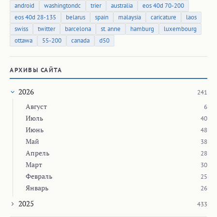
android
washingtondc
trier
australia
eos 40d 70-200
eos 40d 28-135
belarus
spain
malaysia
caricature
laos
swiss
twitter
barcelona
st. anne
hamburg
luxembourg
ottawa
55-200
canada
d50
АРХИВЫ САЙТА
2026
241
Август
6
Июль
40
Июнь
48
Май
38
Апрель
28
Март
30
Февраль
25
Январь
26
2025
433