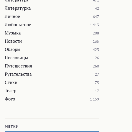
471
Литературка
42
Личное
647
Любопытное
1 413
Музыка
208
Новости
135
Обзоры
423
Пословицы
26
Путешествия
260
Ругательства
27
Стихи
75
Театр
17
Фото
1 159
МЕТКИ