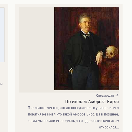
ми
Следующая
По следам Амброза Бирса
Признаюсь честно, что до поступления в университет я
понятия не имел кто такой Амброз Бирс. Да и позднее,
когда мы начали его изучать, я со здоровым скепсисом
относился…