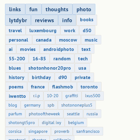
links
fun
thoughts
photo
books
lytdybr
reviews
info
travel
luxembourg
work
d50
personal
canada
moscow
music
ai
movies
androidphoto
text
55-200
16-85
random
tech
blues
shotonhonor20pro
usa
history
birthday
d90
private
poems
france
flashmob
toronto
iwentto
r.i.p
10-20
graffiti
ixus500
blog
germany
spb
shotononeplus5
parfum
photooftheweek
seattle
russia
shotongt5pro
digital ixy
belgium
corsica
singapore
proverb
sanfrancisco