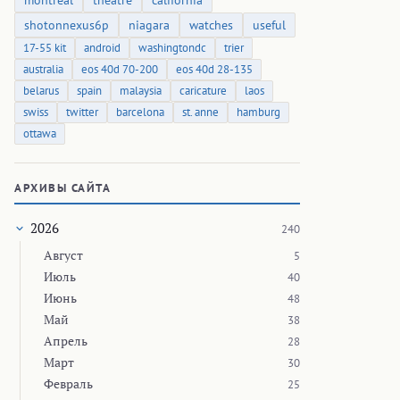
montreal
theatre
california
shotonnexus6p
niagara
watches
useful
17-55 kit
android
washingtondc
trier
australia
eos 40d 70-200
eos 40d 28-135
belarus
spain
malaysia
caricature
laos
swiss
twitter
barcelona
st. anne
hamburg
ottawa
АРХИВЫ САЙТА
2026
240
Август
5
Июль
40
Июнь
48
Май
38
Апрель
28
Март
30
Февраль
25