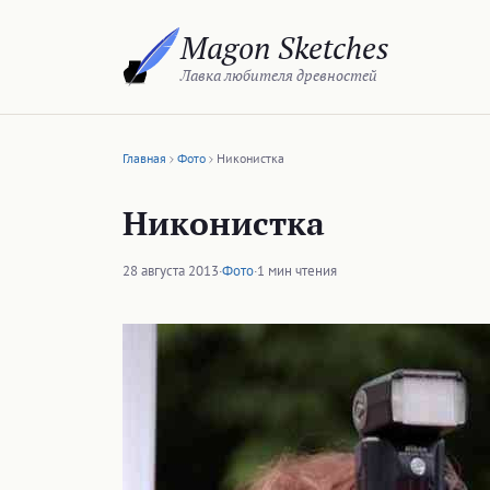
Перейти
Magon Sketches
к
содержимому
Лавка любителя древностей
Главная
Фото
Никонистка
Никонистка
28 августа 2013
·
Фото
·
1 мин чтения