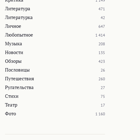
1 149
Литература
471
Литературка
42
Личное
647
Любопытное
1 414
Музыка
208
Новости
135
Обзоры
423
Пословицы
26
Путешествия
260
Ругательства
27
Стихи
75
Театр
17
Фото
1 160