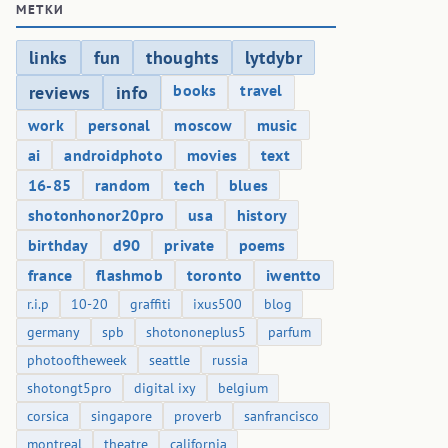
МЕТКИ
links
fun
thoughts
lytdybr
books
travel
reviews
info
work
personal
moscow
music
ai
androidphoto
movies
text
16-85
random
tech
blues
shotonhonor20pro
usa
history
birthday
d90
private
poems
france
flashmob
toronto
iwentto
r.i.p
10-20
graffiti
ixus500
blog
germany
spb
shotononeplus5
parfum
photooftheweek
seattle
russia
shotongt5pro
digital ixy
belgium
corsica
singapore
proverb
sanfrancisco
montreal
theatre
california