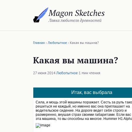
Перейти
Magon Sketches
к
содержимому
Лавка любителя древностей
Главная
Любопытное
Какая вы машина?
Какая вы машина?
27 июня 2014
·
Любопытное
·
1 мин чтения
Итак, вас выбрала
Сила, и мощь этой машины поражает. Сесть за руль тако
решиться не каждый, но именно вас она приглашает на
водительское сидение. На дороге ведет себя строго и
размеренно, внушая страх своими габаритами. Если вас
эта машина, то вы способны на многое. Hummer H1 Alph