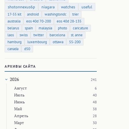
shotonnexus6p
niagara
watches
useful
17-55 kit
android
washingtondc
trier
australia
eos 40d 70-200
eos 40d 28-135
belarus
spain
malaysia
photo
caricature
laos
swiss
twitter
barcelona
st. anne
hamburg
luxembourg
ottawa
55-200
canada
d50
АРХИВЫ САЙТА
2026
241
Август
6
Июль
40
Июнь
48
Май
38
Апрель
28
Март
30