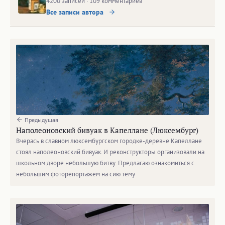
4200 записей · 109 комментариев
Все записи автора
Предыдущая
Наполеоновский бивуак в Капеллане (Люксембург)
Вчерась в славном люксембургском городке-деревне Капеллане
стоял наполеоновский бивуак. И реконструкторы организовали на
школьном дворе небольшую битву. Предлагаю ознакомиться с
небольшим фоторепортажем на сию тему