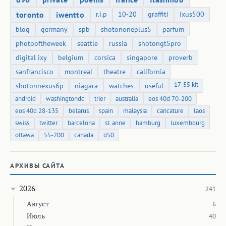
toronto
iwentto
r.i.p
10-20
graffiti
ixus500
blog
germany
spb
shotononeplus5
parfum
photooftheweek
seattle
russia
shotongt5pro
digital ixy
belgium
corsica
singapore
proverb
sanfrancisco
montreal
theatre
california
17-55 kit
shotonnexus6p
niagara
watches
useful
android
washingtondc
trier
australia
eos 40d 70-200
eos 40d 28-135
belarus
spain
malaysia
caricature
laos
swiss
twitter
barcelona
st. anne
hamburg
luxembourg
ottawa
55-200
canada
d50
АРХИВЫ САЙТА
2026
241
Август
6
Июль
40