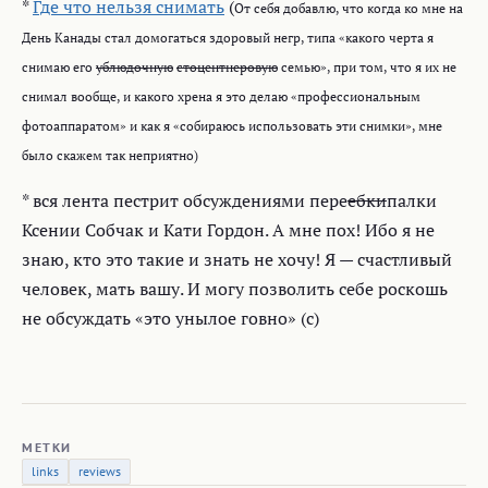
*
Где что нельзя снимать
(
От себя добавлю, что когда ко мне на
День Канады стал домогаться здоровый негр, типа «какого черта я
снимаю его
ублюдочную
стоцентнеровую
семью», при том, что я их не
снимал вообще, и какого хрена я это делаю «профессиональным
фотоаппаратом» и как я «собираюсь использовать эти снимки», мне
было скажем так неприятно)
* вся лента пестрит обсуждениями пере
ебки
палки
Ксении Собчак и Кати Гордон. А мне пох! Ибо я не
знаю, кто это такие и знать не хочу! Я — счастливый
человек, мать вашу. И могу позволить себе роскошь
не обсуждать «это унылое говно» (с)
МЕТКИ
links
reviews