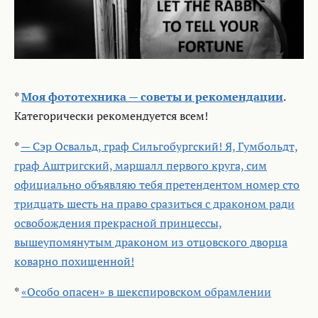
*
Моя фототехника — советы и рекомендации
.
Категорически рекомендуется всем!
*
— Сэр Освальд, граф Сильгобургский! Я, Гумбольдт,
граф Аштригский, маршалл первого круга, сим
официально объявляю тебя претендентом номер сто
тридцать шесть на право сразиться с драконом ради
освобождения прекрасной принцессы,
вышеупомянутым драконом из отцовского дворца
коварно похищенной!
*
«Особо опасен» в шекспировском обрамлении