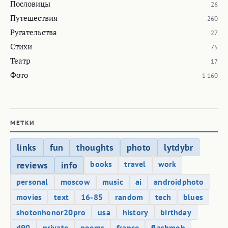
Пословицы
26
Путешествия
260
Ругательства
27
Стихи
75
Театр
17
Фото
1 160
МЕТКИ
links
fun
thoughts
photo
lytdybr
books
travel
work
reviews
info
personal
moscow
music
ai
androidphoto
movies
text
16-85
random
tech
blues
shotonhonor20pro
usa
history
birthday
d90
private
poems
france
flashmob