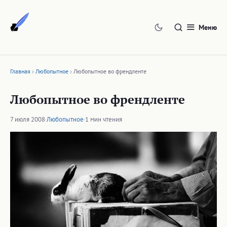
Перейти
к
Меню
содержимому
Главная
Любопытное
Любопытное во френдленте
Любопытное во френдленте
7 июля 2008
·
Любопытное
·
1 мин чтения