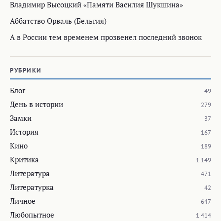
Владимир Высоцкий «Памяти Василия Шукшина»
Аббатство Орваль (Бельгия)
А в России тем временем прозвенел последний звонок
РУБРИКИ
Блог
49
День в истории
279
Замки
37
История
167
Кино
189
Критика
1 149
Литература
471
Литературка
42
Личное
647
Любопытное
1 414