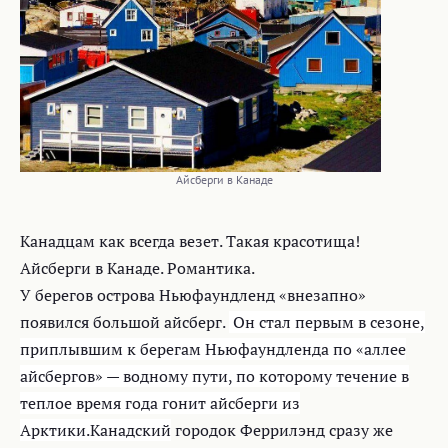
Айсберги в Канаде
Канадцам как всегда везет. Такая красотища!
Айсберги в Канаде. Романтика.
У берегов острова Ньюфаундленд «внезапно»
появился большой айсберг.
Он стал первым в сезоне,
приплывшим к берегам Ньюфаундленда по «аллее
айсбергов» — водному пути, по которому течение в
теплое время года гонит айсберги из
Арктики.Канадский
городок Феррилэнд сразу же