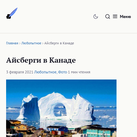
Перейти
к
Меню
содержимому
Главная
Любопытное
Айсберги в Канаде
Айсберги в Канаде
3 февраля 2021
·
Любопытное
,
Фото
·
1 мин чтения