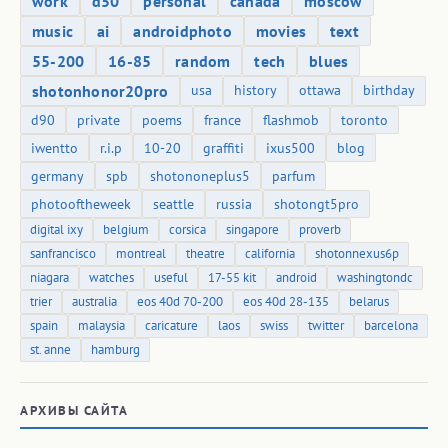
work
d50
personal
canada
moscow
music
ai
androidphoto
movies
text
55-200
16-85
random
tech
blues
shotonhonor20pro
usa
history
ottawa
birthday
d90
private
poems
france
flashmob
toronto
iwentto
r.i.p
10-20
graffiti
ixus500
blog
germany
spb
shotononeplus5
parfum
photooftheweek
seattle
russia
shotongt5pro
digital ixy
belgium
corsica
singapore
proverb
sanfrancisco
montreal
theatre
california
shotonnexus6p
niagara
watches
useful
17-55 kit
android
washingtondc
trier
australia
eos 40d 70-200
eos 40d 28-135
belarus
spain
malaysia
caricature
laos
swiss
twitter
barcelona
st. anne
hamburg
АРХИВЫ САЙТА