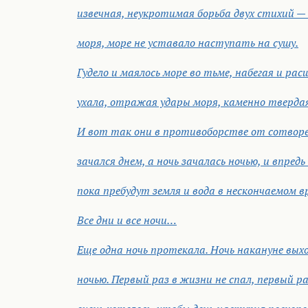
извечная, неукротимая борьба двух стихий 
моря, море не уставало наступать на сушу.
Гудело и маялось море во тьме, набегая и рас
ухала, отражая удары моря, каменно твердая
И вот так они в противоборстве от сотворен
зачался днем, а ночь зачалась ночью, и впредь
пока пребудут земля и вода в нескончаемом в
Все дни и все ночи…
Еще одна ночь протекала. Ночь накануне выхо
ночью. Первый раз в жизни не спал, первый ра