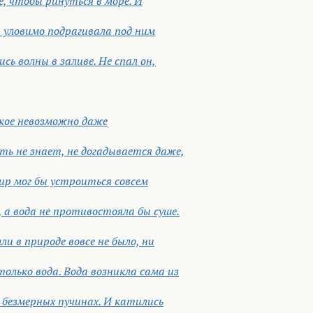
е, чтобы ринуться в море. И
а уловимо подрагивала под ним
сь волны в заливе. Не спал он,
акое невозможно даже
ть не знает, не догадывается даже,
мир мог бы устроиться совсем
 а вода не противостояла бы суше.
ли в природе вовсе не было, ни
олько вода. Вода возникла сама из
 в безмерных пучинах. И катились