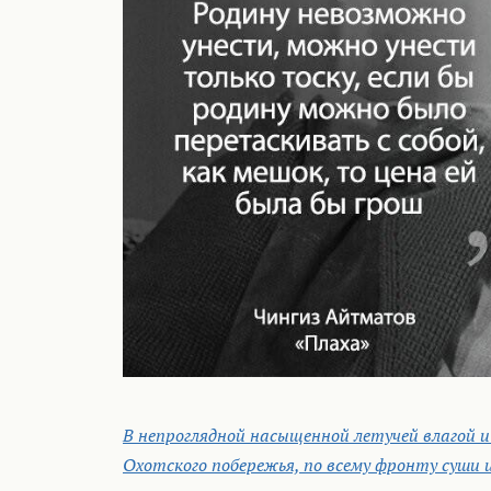
В непроглядной насыщенной летучей влагой и
Охотского побережья, по всему фронту суши 