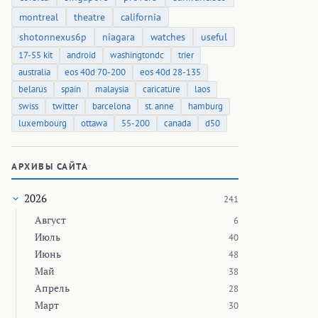
montreal
theatre
california
shotonnexus6p
niagara
watches
useful
17-55 kit
android
washingtondc
trier
australia
eos 40d 70-200
eos 40d 28-135
belarus
spain
malaysia
caricature
laos
swiss
twitter
barcelona
st. anne
hamburg
luxembourg
ottawa
55-200
canada
d50
АРХИВЫ САЙТА
2026
241
Август
6
Июль
40
Июнь
48
Май
38
Апрель
28
Март
30