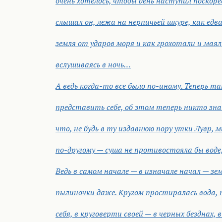
очень хотелось, чтобы день наступил поскоре
слышал он, лежа на нерпичьей шкуре, как едв
земля от ударов моря и как грохотали и маяли
вслушиваясь в ночь…
А ведь когда-то все было по-иному. Теперь т
представить себе, об этом теперь никто зна
что, не будь в ту издавнюю пору утки Лувр, 
по-другому — суша не противостояла бы воде,
Ведь в самом начале — в изначале начал — зем
пылиночки даже. Кругом простиралась вода, т
себя, в круговерти своей — в черных безднах,