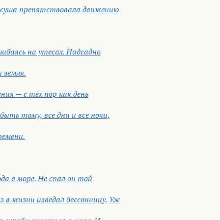
— суша препятствовала движению
шибаясь на утесах. Надсадно
 земля.
ия — с тех пор как день
 быть тому, все дни и все ночи,
ремени.
да в море. Не спал он той
з в жизни изведал бессонницу. Уж