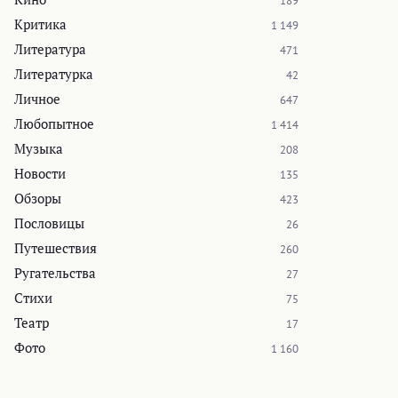
189
Критика
1 149
Литература
471
Литературка
42
Личное
647
Любопытное
1 414
Музыка
208
Новости
135
Обзоры
423
Пословицы
26
Путешествия
260
Ругательства
27
Стихи
75
Театр
17
Фото
1 160