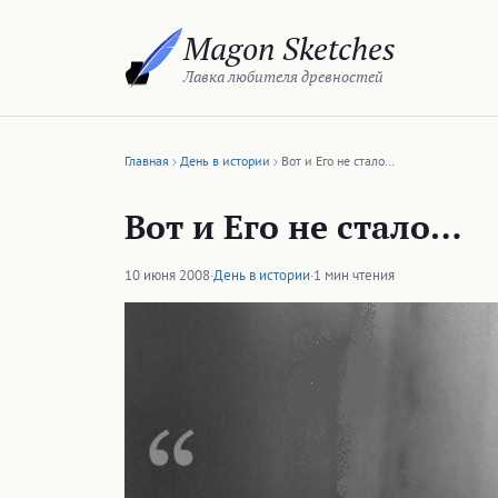
Перейти
Magon Sketches
к
содержимому
Лавка любителя древностей
Главная
День в истории
Вот и Eго не стало…
Вот и Eго не стало…
10 июня 2008
·
День в истории
·
1 мин чтения