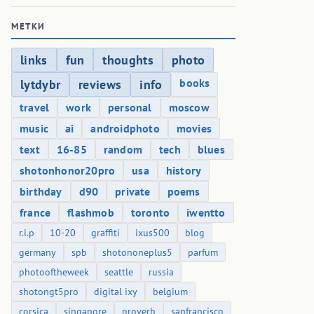
МЕТКИ
links
fun
thoughts
photo
books
lytdybr
reviews
info
travel
work
personal
moscow
music
ai
androidphoto
movies
text
16-85
random
tech
blues
shotonhonor20pro
usa
history
birthday
d90
private
poems
france
flashmob
toronto
iwentto
r.i.p
10-20
graffiti
ixus500
blog
germany
spb
shotononeplus5
parfum
photooftheweek
seattle
russia
shotongt5pro
digital ixy
belgium
corsica
singapore
proverb
sanfrancisco