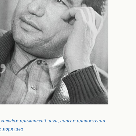
 холодом приморской ночи, на
всем протяжении
и моря шла