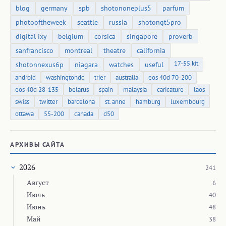
blog
germany
spb
shotononeplus5
parfum
photooftheweek
seattle
russia
shotongt5pro
digital ixy
belgium
corsica
singapore
proverb
sanfrancisco
montreal
theatre
california
17-55 kit
shotonnexus6p
niagara
watches
useful
android
washingtondc
trier
australia
eos 40d 70-200
eos 40d 28-135
belarus
spain
malaysia
caricature
laos
swiss
twitter
barcelona
st. anne
hamburg
luxembourg
ottawa
55-200
canada
d50
АРХИВЫ САЙТА
2026
241
Август
6
Июль
40
Июнь
48
Май
38