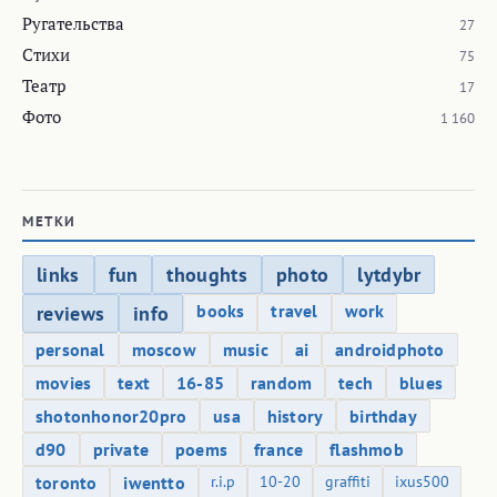
Ругательства
27
Стихи
75
Театр
17
Фото
1 160
МЕТКИ
links
fun
thoughts
photo
lytdybr
books
travel
work
reviews
info
personal
moscow
music
ai
androidphoto
movies
text
16-85
random
tech
blues
shotonhonor20pro
usa
history
birthday
d90
private
poems
france
flashmob
toronto
iwentto
r.i.p
10-20
graffiti
ixus500