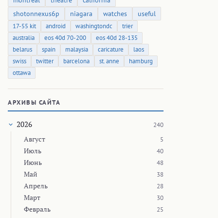
montreal
theatre
california
shotonnexus6p
niagara
watches
useful
17-55 kit
android
washingtondc
trier
australia
eos 40d 70-200
eos 40d 28-135
belarus
spain
malaysia
caricature
laos
swiss
twitter
barcelona
st. anne
hamburg
ottawa
АРХИВЫ САЙТА
2026
240
Август
5
Июль
40
Июнь
48
Май
38
Апрель
28
Март
30
Февраль
25