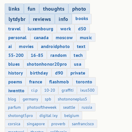
links
fun
thoughts
photo
books
lytdybr
reviews
info
travel
luxembourg
work
d50
personal
canada
moscow
music
ai
movies
androidphoto
text
55-200
16-85
random
tech
blues
shotonhonor20pro
usa
history
birthday
d90
private
poems
france
flashmob
toronto
iwentto
r.i.p
10-20
graffiti
ixus500
blog
germany
spb
shotononeplus5
parfum
photooftheweek
seattle
russia
shotongt5pro
digital ixy
belgium
corsica
singapore
proverb
sanfrancisco