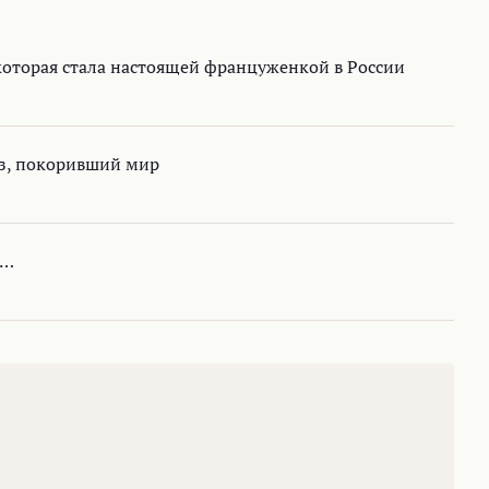
 которая стала настоящей француженкой в России
люз, покоривший мир
и…