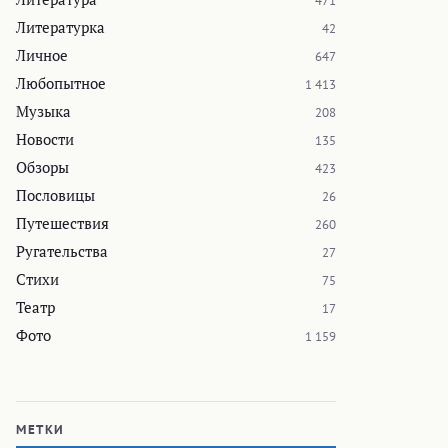
471
Литературка
42
Личное
647
Любопытное
1 413
Музыка
208
Новости
135
Обзоры
423
Пословицы
26
Путешествия
260
Ругательства
27
Стихи
75
Театр
17
Фото
1 159
МЕТКИ