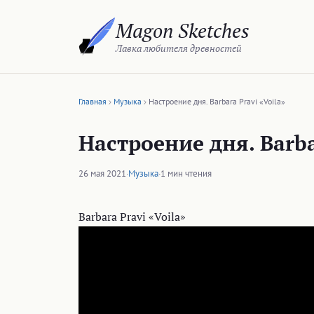
Перейти
Magon Sketches
к
содержимому
Лавка любителя древностей
Главная
Музыка
Настроение дня. Barbara Pravi «Voila»
Настроение дня. Barba
26 мая 2021
·
Музыка
·
1 мин чтения
Barbara Pravi «Voila»