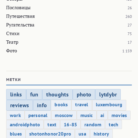
Пословицы
26
Путешествия
260
Ругательства
27
Стихи
75
Театр
17
Фото
1 159
МЕТКИ
links
fun
thoughts
photo
lytdybr
books
travel
luxembourg
reviews
info
work
personal
moscow
music
ai
movies
androidphoto
text
16-85
random
tech
blues
shotonhonor20pro
usa
history