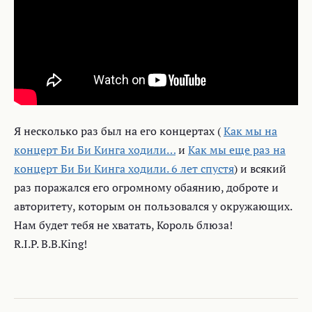
Я несколько раз был на его концертах (
Как мы на
концерт Би Би Кинга ходили…
и
Как мы еще раз на
концерт Би Би Кинга ходили. 6 лет спустя
) и всякий
раз поражался его огромному обаянию, доброте и
авторитету, которым он пользовался у окружающих.
Нам будет тебя не хватать, Король блюза!
R.I.P. B.B.King!