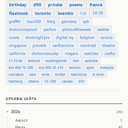
birthday
d90
private
poems
france
flashmob
toronto
iwentto
r.i.p
10-20
graffiti
ixus500
blog
germany
spb
shotononeplus5
parfum
photooftheweek
seattle
russia
shotongt5pro
digital ixy
belgium
corsica
singapore
proverb
sanfrancisco
montreal
theatre
california
shotonnexus6p
niagara
watches
useful
17-55 kit
android
washingtondc
trier
australia
eos 40d 70-200
eos 40d 28-135
belarus
spain
malaysia
caricature
laos
swiss
twitter
barcelona
st. anne
hamburg
ottawa
55-200
canada
d50
АРХИВЫ САЙТА
2026
240
Август
5
Июль
40