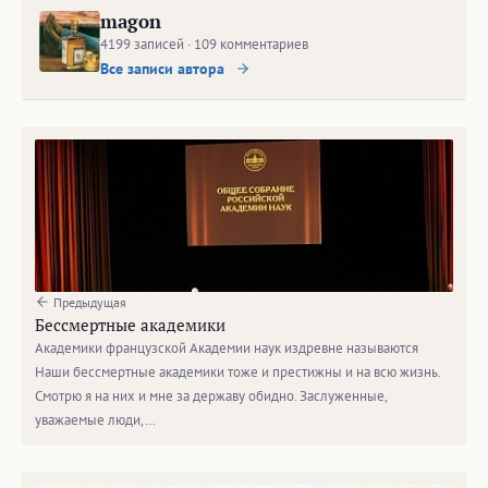
magon
4199 записей · 109 комментариев
Все записи автора
Предыдущая
Бессмертные академики
Академики французской Академии наук издревне называются
Наши бессмертные академики тоже и престижны и на всю жизнь.
Смотрю я на них и мне за державу обидно. Заслуженные,
уважаемые люди,…